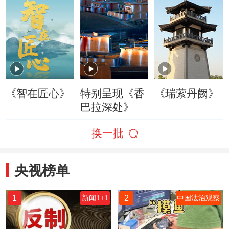
《智在匠心》
特别呈现《香
《瑞萦丹阙》
巴拉深处》
换一批
央视榜单
1
2
新闻1+1
中国法治观察