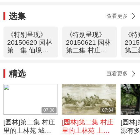
选集
查看更多
《特别呈现》
《特别呈现》
《特
20150620 园林
20150621 园林
201
第一集 仙境在
第二集 村庄里
第三
人间
的上林苑
有多
精选
查看更多
07:08
07:34
[园林]第二集 村庄
[园林]第二集 村庄
[园林
里的上林苑 城墙
里的上林苑 上林
源有多
围绕的上林苑
苑走向衰败