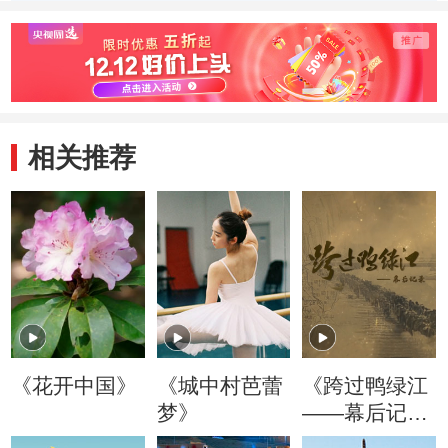
相关推荐
《花开中国》
《城中村芭蕾
《跨过鸭绿江
梦》
——幕后记
录》