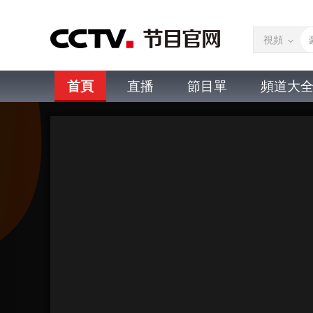
視頻
首頁
直播
節目單
頻道大