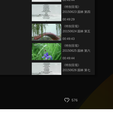
00:49:44
《特别呈现》
20150623 园林 第四
集 写在大地上的诗
00:49:29
《特别呈现》
20150624 园林 第五
集 汴京艮岳梦
00:49:43
《特别呈现》
20150625 园林 第六
集 不朽的林泉
00:49:44
《特别呈现》
20150626 园林 第七
集 遥远的归处
00:49:42
《特别呈现》
20150627 园林 第八
集 墙里的花园
00:49:47
576
節目看點