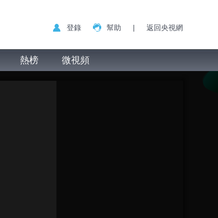
登錄
幫助
|
返回央視網
熱榜
微視頻