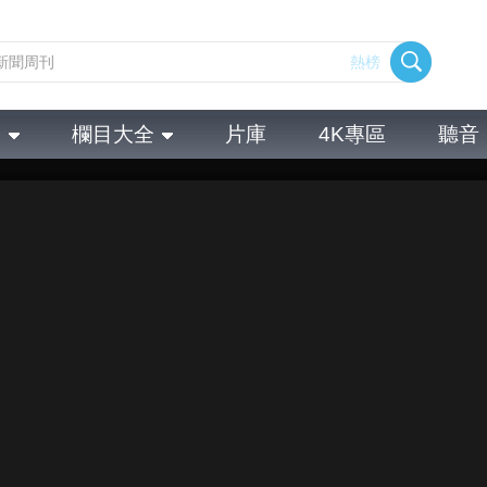
熱榜
全
欄目大全
片庫
4K專區
聽音