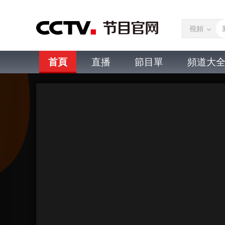
視頻
首頁
直播
節目單
頻道大