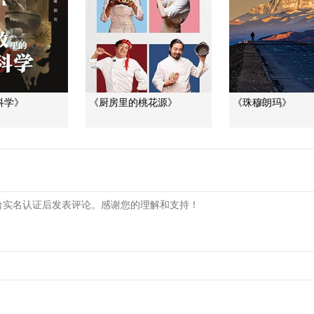
科学》
《厨房里的桃花源》
《珠穆朗玛》