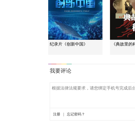
纪录片《创新中国》
《典故里的