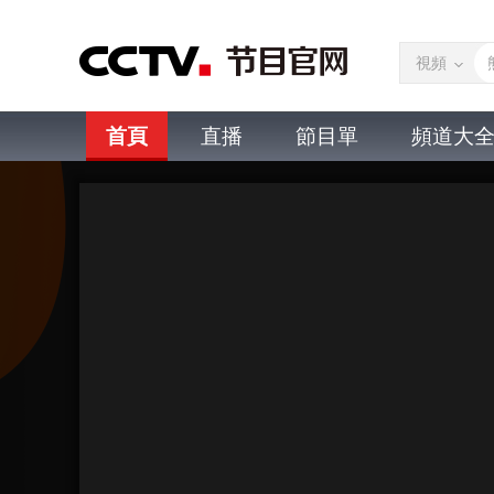
視頻
首頁
直播
節目單
頻道大