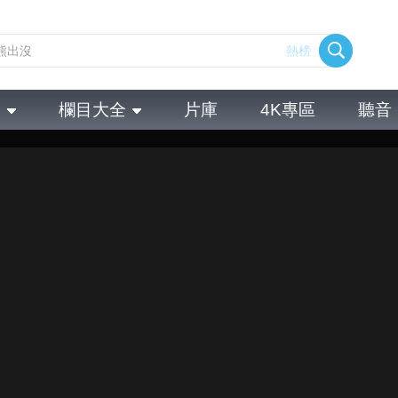
熱榜
全
欄目大全
片庫
4K專區
聽音