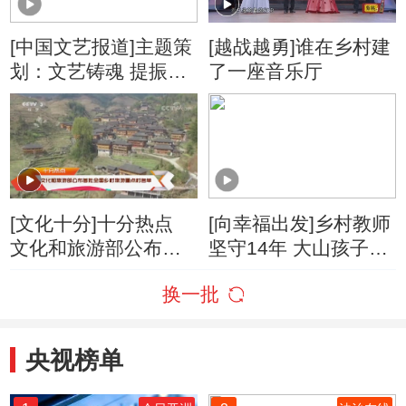
[中国文艺报道]主题策
[越战越勇]谁在乡村建
划：文艺铸魂 提振乡
了一座音乐厅
村“精气神”
[文化十分]十分热点
[向幸福出发]乡村教师
文化和旅游部公布首
坚守14年 大山孩子圆
批全国乡村旅游重点
梦大学
换一批
村名单
央视榜单