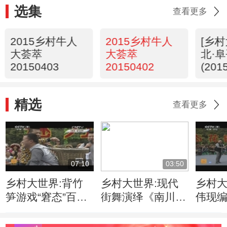
选集
查看更多
2015乡村牛人
2015乡村牛人
[乡
大荟萃
大荟萃
北·
20150403
20150402
(201
精选
查看更多
07:10
03:50
乡村大世界:背竹
乡村大世界:现代
乡村大
笋游戏“窘态”百出
街舞演绎《南川方
伟现
乐翻观众(重庆南
竹笋》(重庆南川
(重庆
川 20150411)
20150411)
20150