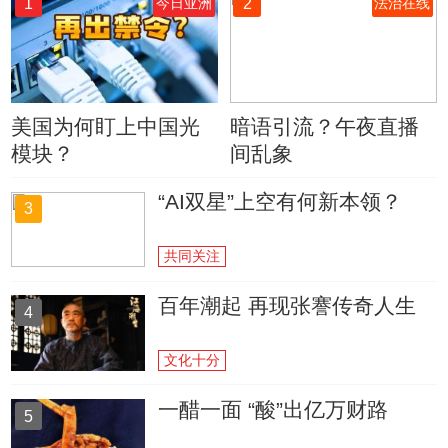
1
2
今日亚洲
法治在线
美国为何盯上中国光
暗语引流？午夜直播
模块？
间乱象
“AI双星”上空有何新本领？
3
共同关注
百年潮起 再现张謇传奇人生
4
文化十分
一醋一面 “酸”出亿万财路
5