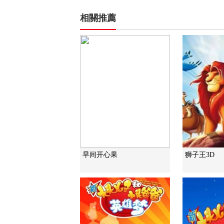
相關推薦
早间开心果
狮子王3D