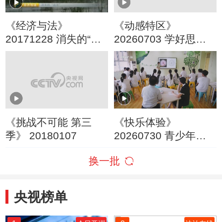
《经济与法》
《动感特区》
20171228 消失的“凶
20260703 学好思政
手”
课 成长不烦恼
《挑战不可能 第三
《快乐体验》
季》 20180107
20260730 青少年心
理健康主题特别节目
换一批
成长不烦恼
央视榜单