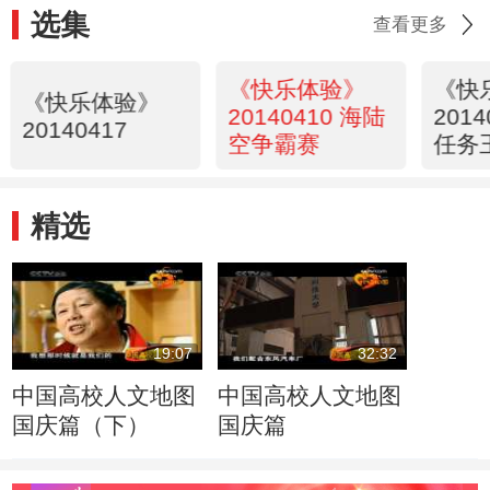
选集
查看更多
《快乐体验》
《快
《快乐体验》
20140410 海陆
201
20140417
空争霸赛
任务
精选
19:07
32:32
中国高校人文地图
中国高校人文地图
国庆篇（下）
国庆篇