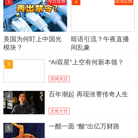
1
2
今日亚洲
法治在线
美国为何盯上中国光
暗语引流？午夜直播
模块？
间乱象
“AI双星”上空有何新本领？
3
共同关注
百年潮起 再现张謇传奇人生
4
文化十分
一醋一面 “酸”出亿万财路
5