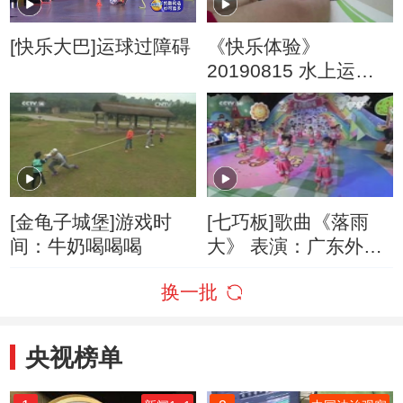
[快乐大巴]运球过障碍
《快乐体验》
20190815 水上运动
会
[金龟子城堡]游戏时
[七巧板]歌曲《落雨
间：牛奶喝喝喝
大》 表演：广东外语
外贸大学幼儿园
换一批
央视榜单