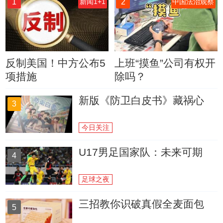
1
2
新闻1+1
中国法治观察
反制美国！中方公布5
上班“摸鱼”公司有权开
项措施
除吗？
新版《防卫白皮书》藏祸心
3
今日关注
U17男足国家队：未来可期
4
足球之夜
三招教你识破真假全麦面包
5