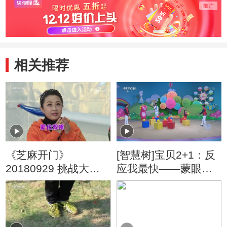
相关推荐
《芝麻开门》
[智慧树]宝贝2+1：反
20180929 挑战大现
应我最快——蒙眼摸
场
球