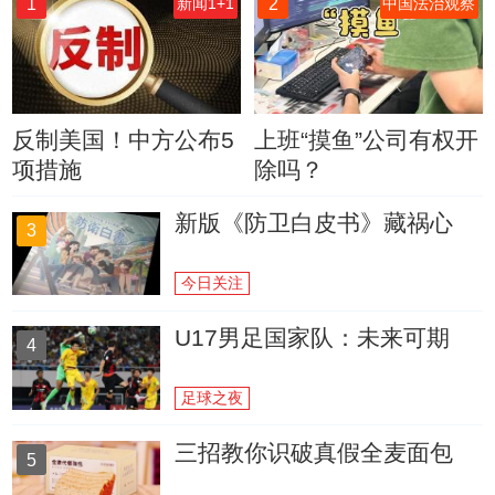
1
2
新闻1+1
中国法治观察
反制美国！中方公布5
上班“摸鱼”公司有权开
项措施
除吗？
新版《防卫白皮书》藏祸心
3
今日关注
U17男足国家队：未来可期
4
足球之夜
三招教你识破真假全麦面包
5