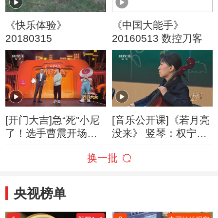
《快乐体验》
《中国大能手》
20180315
20160513 数控刀客
[开门大吉]急“死”小尼
[音乐公开课]《若月亮
了！选手曹震开场就
没来》 竖琴：权宁玫
用掉了求助机会
手风琴：曹阳 大提
换一批
琴：赵芦
央视榜单