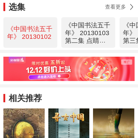
选集
查看更多
《中国书法五千
《中
《中国书法五千
年》 20130103
年》 
年》 20130102
第二集 点睛人
第三
间
卷
相关推荐