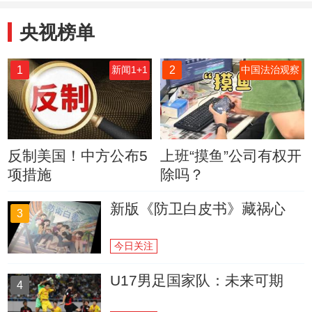
央视榜单
1
2
新闻1+1
中国法治观察
反制美国！中方公布5
上班“摸鱼”公司有权开
项措施
除吗？
新版《防卫白皮书》藏祸心
3
今日关注
U17男足国家队：未来可期
4