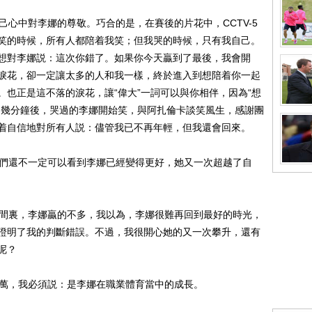
心中對李娜的尊敬。巧合的是，在賽後的片花中，CCTV-5
笑的時候，所有人都陪着我笑；但我哭的時候，只有我自己。
想對李娜説：這次你錯了。如果你今天贏到了最後，我會開
淚花，卻一定讓太多的人和我一樣，終於進入到想陪着你一起
也正是這不落的淚花，讓“偉大”一詞可以與你相伴，因為“想
。幾分鐘後，哭過的李娜開始笑，與阿扎倫卡談笑風生，感謝團
帶着自信地對所有人説：儘管我已不再年輕，但我還會回來。
們還不一定可以看到李娜已經變得更好，她又一次超越了自
間裏，李娜贏的不多，我以為，李娜很難再回到最好的時光，
證明了我的判斷錯誤。不過，我很開心她的又一次攀升，還有
事呢？
萬，我必須説：是李娜在職業體育當中的成長。