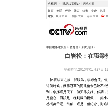
央視網
|
中國網絡電視台
|
網站地圖
首頁
新聞
經濟
體育
綜藝
春晚
戲曲
電視
頻道大全
欄目大全
節目大全
中國網絡電視台
>
體育台
>
新聞資訊
>
白岩松：在職業
發佈時間:2013年01月27日 12:
比賽結束之後，我以為，李娜會哭。但
這個時候，獲得冠軍的阿扎倫卡已泣不成
到，李娜還是哭了，但哭得安靜、低調，
是傷心，而該是一種別樣的驕傲，一點小
感慨萬千吧。當然，還是一種紀念，對