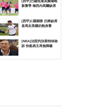
[西甲]巴薩抵達英國備戰
新賽季 梅西內馬爾缺席
[西甲]C羅歸隊 仍將缺席
皇馬在美國的熱身賽
[NBA]法院判決斯特林敗
訴 快船易主再無障礙