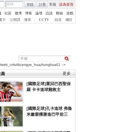
登錄
註冊
客服
設為首頁
城
社區
微博
博客
論壇
訪談
郵箱
游戲
畫片
公開課
播客
|
CCTV
頻道
欄目
2/web_cntv/dicengye_huazhonghua01 -->
推薦
更多
[國際足球]重回巴西聖保
羅 卡卡進球難救主
[國際足球]孔卡進球 弗魯
米嫩塞獲勝進巴甲前三