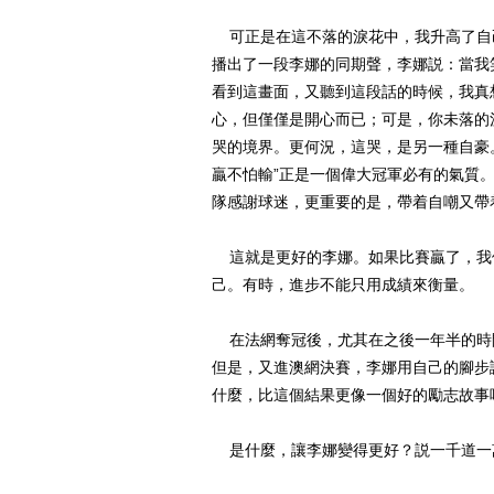
可正是在這不落的淚花中，我升高了自己
播出了一段李娜的同期聲，李娜説：當我
看到這畫面，又聽到這段話的時候，我真
心，但僅僅是開心而已；可是，你未落的
哭的境界。更何況，這哭，是另一種自豪。
贏不怕輸”正是一個偉大冠軍必有的氣質
隊感謝球迷，更重要的是，帶着自嘲又
這就是更好的李娜。如果比賽贏了，我
己。有時，進步不能只用成績來衡量。
在法網奪冠後，尤其在之後一年半的時
但是，又進澳網決賽，李娜用自己的腳步
什麼，比這個結果更像一個好的勵志故
是什麼，讓李娜變得更好？説一千道一