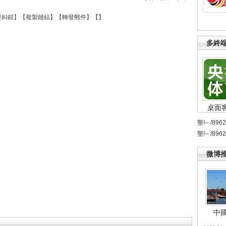
要糾錯
】【
複製鏈結
】【
轉發郵件
】【
】
多終
桌面
壟!-- /896
壟!-- /896
微博
中