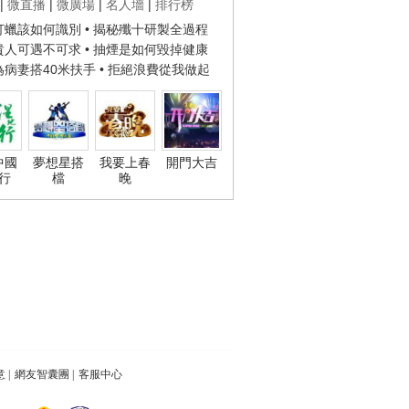
|
微直播
|
微廣場
|
名人墻
|
排行榜
子打蠟該如何識別
• 揭秘殲十研製全過程
種貴人可遇不可求
• 抽煙是如何毀掉健康
人為病妻搭40米扶手
• 拒絕浪費從我做起
中國
夢想星搭
我要上春
開門大吉
行
檔
晚
意
|
網友智囊團
|
客服中心