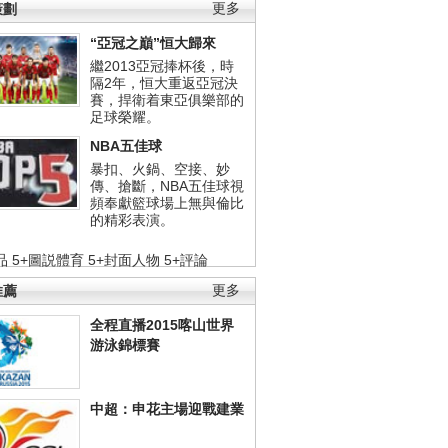
策劃
更多
“亞冠之巔”恒大歸來
繼2013亞冠捧杯後，時
隔2年，恒大重返亞冠決
賽，捍衛着東亞俱樂部的
足球榮耀。
NBA五佳球
暴扣、火鍋、空接、妙
傳、搶斷，NBA五佳球視
頻奉獻籃球場上無與倫比
的精彩表演。
品
5+圖説體育
5+封面人物
5+評論
推薦
更多
全程直播2015喀山世界
游泳錦標賽
中超：申花主場迎戰建業