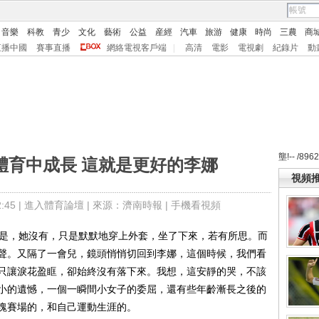
音樂
科教
青少
文化
藝術
公益
産經
汽車
旅游
健康
時尚
三農
商
直播中國
賽事直播
網絡電視客戶端
|
高清
電影
電視劇
紀錄片
動
壟!-- /896
體育中成長 這就是更好的李娜
視頻
45 |
進入體育論壇
| 來源：濟南時報 |
手機看視頻
是，她沒有，只是默默地穿上外套，坐了下來，若有所思。而
聲。又隔了一會兒，鏡頭悄悄切回到李娜，這個時候，我們看
只讓淚花盈眶，卻始終沒有落下來。我想，這安靜的哭，不該
小的遺憾，一個一瞬間小女子的委屈，還有些年齡漸長之後的
這塊賽場的，和自己運動生涯的。