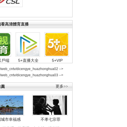
端看高清體育直播
客戶端
5+直播大全
5+VIP
2/web_cntv/dicengye_huazhonghua02 -->
2/web_cntv/dicengye_huazhonghua03 -->
推薦
更多>>
國城市幸福感
不孝七宗罪