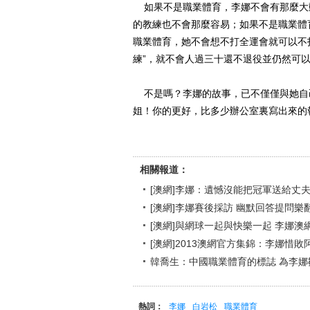
如果不是職業體育，李娜不會有那麼大
的教練也不會那麼容易；如果不是職業體
職業體育，她不會想不打全運會就可以不打
練”，就不會人過三十還不退役並仍然可
不是嗎？李娜的故事，已不僅僅與她自
姐！你的更好，比多少辦公室裏寫出來的
相關報道：
[澳網]李娜：遺憾沒能把冠軍送給丈
[澳網]李娜賽後採訪 幽默回答提問樂
[澳網]與網球一起與快樂一起 李娜澳
[澳網]2013澳網官方集錦：李娜惜敗
韓喬生：中國職業體育的標誌 為李娜
熱詞：
李娜
白岩松
職業體育