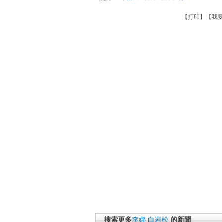
【
打印
】【
我
搜索更多
李娜
白岩松
的新聞