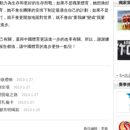
獨家
動力為生存和更好的生存而戰；如果不是職業體育，她想換好
育，她不會在團隊的安排下制定最適合自己的計劃；如果不是
，就不會更開放地面對世界，就不會由“要我練”變成“我要
以進步。
己有關，還與中國體育更該進一步的改革有關。所以，謝謝娜
報告都強，讓中國體育的進步更快一點兒！
5+出
夫做禮物
2013-1-27
賽事
翻全場
2013-1-27
網晉級之路
2013-1-27
阿扎倫卡
2013-1-27
鄒市明喝彩
2013-1-25
責任編輯：李敬