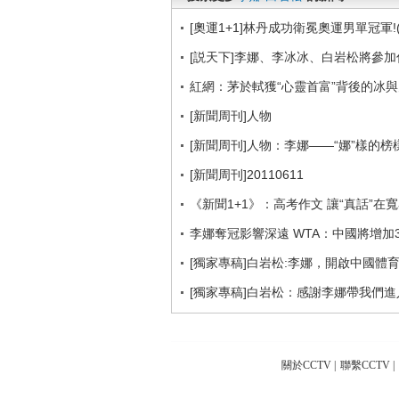
[奧運1+1]林丹成功衛冕奧運男單冠軍!(20
[説天下]李娜、李冰冰、白岩松將參
紅網：茅於軾獲“心靈首富”背後的冰與
[新聞周刊]人物
[新聞周刊]人物：李娜——“娜”樣的榜
[新聞周刊]20110611
《新聞1+1》：高考作文 讓“真話”在
李娜奪冠影響深遠 WTA：中國將增加
[獨家專稿]白岩松:李娜，開啟中國體
[獨家專稿]白岩松：感謝李娜帶我們
關於CCTV
|
聯繫CCTV
|