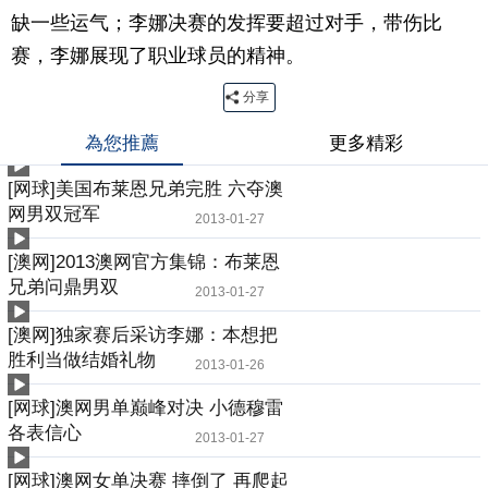
缺一些运气；李娜决赛的发挥要超过对手，带伤比
赛，李娜展现了职业球员的精神。
分享
為您推薦
更多精彩
[网球]美国布莱恩兄弟完胜 六夺澳
网男双冠军
2013-01-27
[澳网]2013澳网官方集锦：布莱恩
兄弟问鼎男双
2013-01-27
[澳网]独家赛后采访李娜：本想把
胜利当做结婚礼物
2013-01-26
[网球]澳网男单巅峰对决 小德穆雷
各表信心
2013-01-27
[网球]澳网女单决赛 摔倒了 再爬起