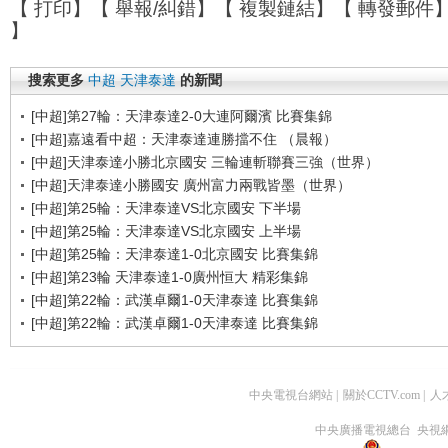
【
打印
】【
舉報/糾錯
】【
複製鏈結
】【
轉發郵件
】
搜索更多
中超
天津泰達
的新聞
[中超]第27輪：天津泰達2-0大連阿爾濱 比賽集錦
[中超]嘉遠看中超：天津泰達連勝擋不住 （晨報）
[中超]天津泰達小勝北京國安 三輪連斬聯賽三強（世界）
[中超]天津泰達小勝國安 廣州富力兩戰皆墨（世界）
[中超]第25輪：天津泰達VS北京國安 下半場
[中超]第25輪：天津泰達VS北京國安 上半場
[中超]第25輪：天津泰達1-0北京國安 比賽集錦
[中超]第23輪 天津泰達1-0廣州恒大 精彩集錦
[中超]第22輪：武漢卓爾1-0天津泰達 比賽集錦
[中超]第22輪：武漢卓爾1-0天津泰達 比賽集錦
中央電視台網站
|
關於CCTV.com
|
人
中央廣播電視總台 央視