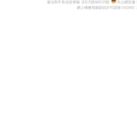
違法和不良信息舉報
京ICP證060535號
京公網安備 11
網上傳播視聽節目許可證號 0102002