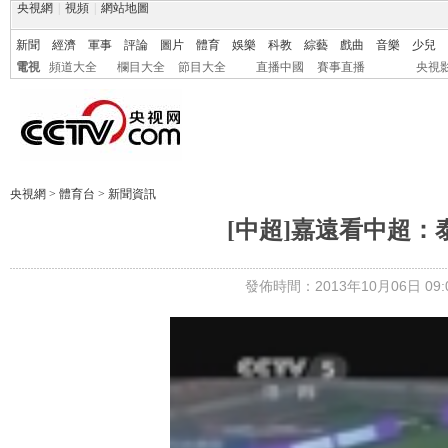
央視網
|
視頻
|
網站地圖
新聞
經濟
軍事
評論
圖片
體育
娛樂
科教
綜藝
戲曲
音樂
少兒
電視
頻道大全
欄目大全
節目大全
直播中國
賽事直播
央視
央視網
>
體育台
>
新聞資訊
[中超]嘉遠看中超：
發佈時間：2013年10月06日 09:0