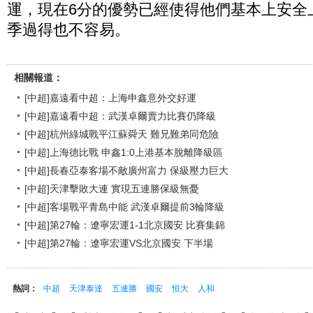
運，現在6分的優勢已經使得他們基本上安全
季過得也不容易。
相關報道：
[中超]嘉遠看中超：上海申鑫意外交好運
[中超]嘉遠看中超：武漢卓爾賣力比賽仍降級
[中超]杭州綠城戰平江蘇舜天 難兄難弟同危險
[中超]上海德比戰 申鑫1:0上港基本脫離降級區
[中超]長春亞泰客場不敵廣州富力 保級壓力巨大
[中超]天津擊敗大連 實現五連勝保級無憂
[中超]客場戰平青島中能 武漢卓爾提前3輪降級
[中超]第27輪：遼寧宏運1-1北京國安 比賽集錦
[中超]第27輪：遼寧宏運VS北京國安 下半場
熱詞：
中超
天津泰達
五連勝
國安
恒大
人和