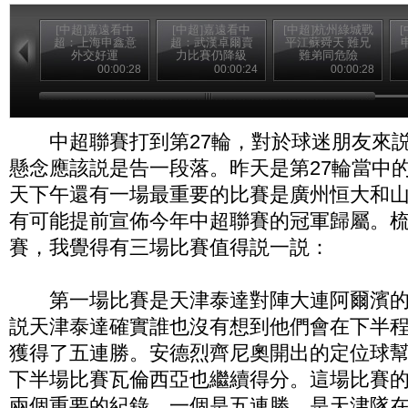
[中超]嘉遠看中
[中超]嘉遠看中
[中超]杭州綠城戰
超：上海申鑫意
超：武漢卓爾賣
平江蘇舜天 難兄
外交好運
力比賽仍降級
難弟同危險
00:00:28
00:00:24
00:00:28
中超聯賽打到第27輪，對於球迷朋友來説
懸念應該説是告一段落。昨天是第27輪當中
天下午還有一場最重要的比賽是廣州恒大和
有可能提前宣佈今年中超聯賽的冠軍歸屬。
賽，我覺得有三場比賽值得説一説：
第一場比賽是天津泰達對陣大連阿爾濱的
説天津泰達確實誰也沒有想到他們會在下半
獲得了五連勝。安德烈齊尼奧開出的定位球
下半場比賽瓦倫西亞也繼續得分。這場比賽的
兩個重要的紀錄，一個是五連勝，是天津隊