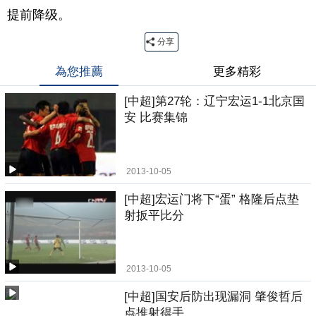
提前降级。
分享
為您推薦
更多精彩
[中超]第27轮：辽宁宏运1-1北京国
安 比赛集锦
2013-10-05
[中超]宏运门将下“蛋” 格隆后点垫
射扳平比分
2013-10-05
[中超]国安后防出现漏洞 肇俊哲后
点推射得手