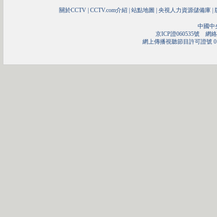
關於CCTV
|
CCTV.com介紹
|
站點地圖
|
央視人力資源儲備庫
|
中國中
京ICP證060535號
網絡文
網上傳播視聽節目許可證號 01