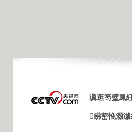
瀵逛笉璧鳳紝
紼嶅悗灝濊瘯