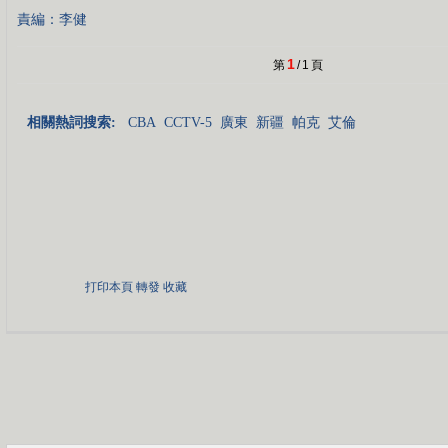
責編：李健
1
第
/
1
頁
相關熱詞搜索:
CBA
CCTV-5
廣東
新疆
帕克
艾倫
打印本頁
轉發
收藏