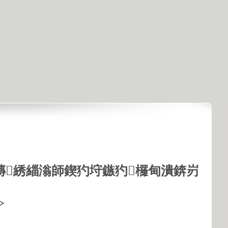
鏄綉緇滃師鍥犳垨鏃犳欏甸潰錛岃
>