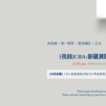
央視網
>
第一體育
>
電視欄目
> 正文
[視頻]CBA:新疆
CCTV.com
2009年04月19日 
[內容速覽]
CBA:新疆廣匯征戰CBA季後賽歷
Please open JavaScript func
Please activate JavaScript in your brow