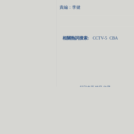
責編：李健
相關熱詞搜索:
CCTV-5
CBA
打印本頁
轉發
收藏