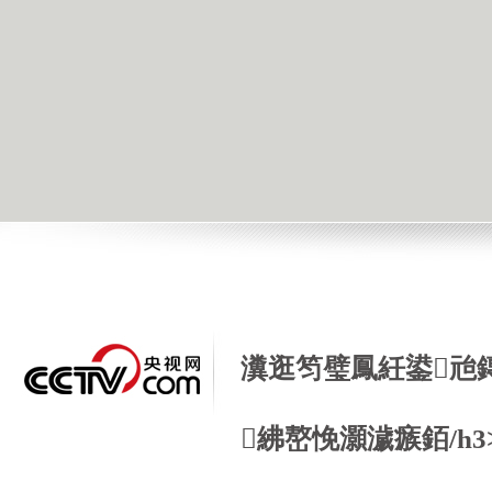
瀵逛笉璧鳳紝鍙兘
紼嶅悗灝濊瘯銆/h3