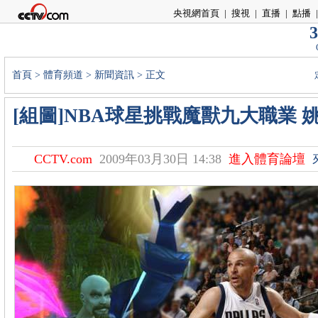
央視網首頁
|
搜視
|
直播
|
點播
|
3
首頁
>
體育頻道
>
新聞資訊
> 正文
[組圖]NBA球星挑戰魔獸九大職業 
CCTV.com
2009年03月30日 14:38
進入體育論壇