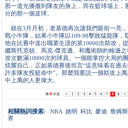
那一道光播撒到隊友的身上，而在籃球場上，
分的那一個皮球。
就在3月月初，老基德再次讓我們眼前一亮，
戰小牛隊，結果小牛隊以109-98擊敗猛龍隊
他在比賽中送出職業生涯的第10000次助攻，
繼斯托克頓、馬克-傑克遜、和魔術師約翰遜之
攻次數滿10000次的球員。一個能掌控大局的
炫耀自己，正如基德賽後坦言“這意味着在過
許多隊友投籃命中”。那麼我要説一個助攻上
中上萬的人更偉大。
8
第
/
9
頁
<
1
2
3
4
5
6
7
8
9
>
相關熱詞搜索:
NBA
姚明
科比
麥迪
詹姆斯
界