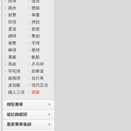
排球
游泳
跳水
體操
射擊
舉重
田徑
摔跤
柔道
射箭
網球
擊劍
拳擊
手球
棒球
壘球
賽艇
帆船
馬術
乒乓球
羽毛球
跆拳道
曲棍球
自行車
皮划艇
現代五項
鐵人三項
武術
精彩賽事
破紀錄鏡頭
最新賽事集錦