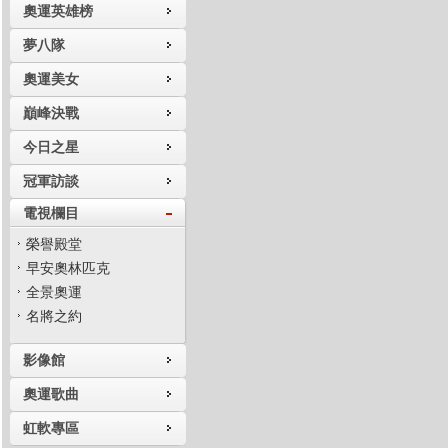
奧運英雄榜
夢八隊
奧運美女
巔峰決戰
今日之星
冠軍訪談
電視欄目
榮譽殿堂
早安奧林匹克
全景奧運
名將之約
影像館
奧運歌曲
虹軟專區