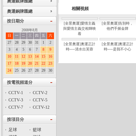
奧運銀牌匯總
相關視頻
奧運銅牌匯總
按日期分
[全景奧運]愛情主義
[全景奧運]告別時，
與愛情主義交相輝映
他們手握金牌
2008年8月
着
日
一
二
三
四
五
六
27
28
29
30
31
1
2
[全景奧運]奧運正計
[全景奧運]奧運正計
時──清水出芙蓉
時──是我不小心
3
4
5
6
7
8
9
10
11
12
13
14
15
16
17
18
19
20
21
22
23
24
25
26
27
28
29
30
按電視頻道分
CCTV-1
CCTV-2
CCTV-3
CCTV-5
CCTV-7
CCTV-12
按項目分
足球
籃球