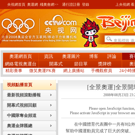
央視網首頁
奧運網
殘奧會網>>
通行證註冊
登錄
上央視網 看奧
奧運網首頁
資訊
奧運圖片
博客
評論
賽
網絡電視奧運台
開幕式
節目單
獎牌榜
奧
精彩賽事
微笑奧運PK賽
網上廣播站
手機觀察員
24小時
視頻點播首頁
[全景奧運]全景
最新視頻滾動播報
2008年08月23日 23:
開幕式視頻回顧
Please open JavaScript function, a
Please activate JavaScript in your browser and
中國隊奪金頻道
在中國體育代表團中一共有8位外籍
奧運金牌匯總
幫助中國運動員完成了巨大的突破。