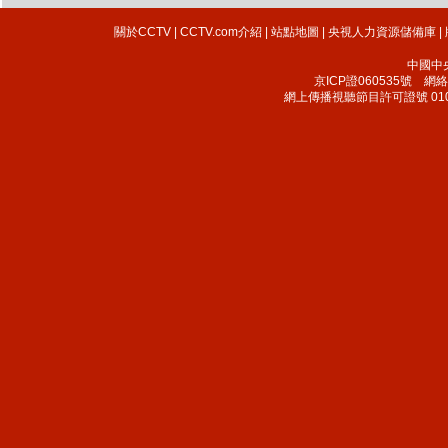
關於CCTV
|
CCTV.com介紹
|
站點地圖
|
央視人力資源儲備庫
|
中國中
京ICP證060535號
網絡文
網上傳播視聽節目許可證號 010