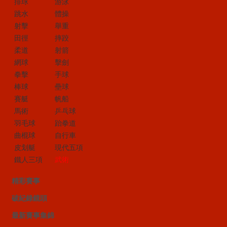
排球
游泳
跳水
體操
射擊
舉重
田徑
摔跤
柔道
射箭
網球
擊劍
拳擊
手球
棒球
壘球
賽艇
帆船
馬術
乒乓球
羽毛球
跆拳道
曲棍球
自行車
皮划艇
現代五項
鐵人三項
武術
精彩賽事
破紀錄鏡頭
最新賽事集錦