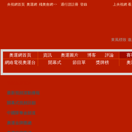
央視網首頁
奧運網
殘奧會網>>
通行證註冊
登錄
上央視網 看奧
奧運網首頁
資訊
奧運圖片
博客
評論
賽
網絡電視奧運台
開幕式
節目單
獎牌榜
奧
精彩賽事
微笑奧運PK賽
網上廣播站
手機觀察員
24小時
視頻點播首頁
最新視頻滾動播報
開幕式視頻回顧
中國隊奪金頻道
奧運金牌匯總