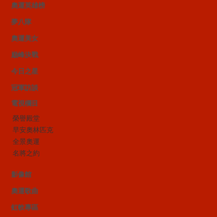
奧運英雄榜
夢八隊
奧運美女
巔峰決戰
今日之星
冠軍訪談
電視欄目
榮譽殿堂
早安奧林匹克
全景奧運
名將之約
影像館
奧運歌曲
虹軟專區