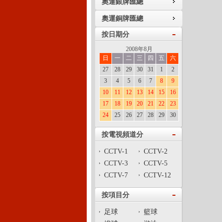
奧運銀牌匯總
奧運銅牌匯總
按日期分
2008年8月
日
一
二
三
四
五
六
27
28
29
30
31
1
2
3
4
5
6
7
8
9
10
11
12
13
14
15
16
17
18
19
20
21
22
23
24
25
26
27
28
29
30
按電視頻道分
CCTV-1
CCTV-2
CCTV-3
CCTV-5
CCTV-7
CCTV-12
按項目分
足球
籃球