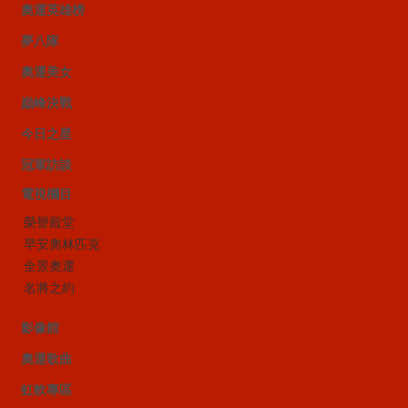
奧運英雄榜
夢八隊
奧運美女
巔峰決戰
今日之星
冠軍訪談
電視欄目
榮譽殿堂
早安奧林匹克
全景奧運
名將之約
影像館
奧運歌曲
虹軟專區