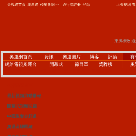
央視網首頁
奧運網
殘奧會網>>
通行證註冊
登錄
上央視網 看奧
奧運網首頁
資訊
奧運圖片
博客
評論
賽
網絡電視奧運台
開幕式
節目單
獎牌榜
奧
精彩賽事
微笑奧運PK賽
網上廣播站
手機觀察員
24小時
視頻點播首頁
最新視頻滾動播報
開幕式視頻回顧
中國隊奪金頻道
奧運金牌匯總