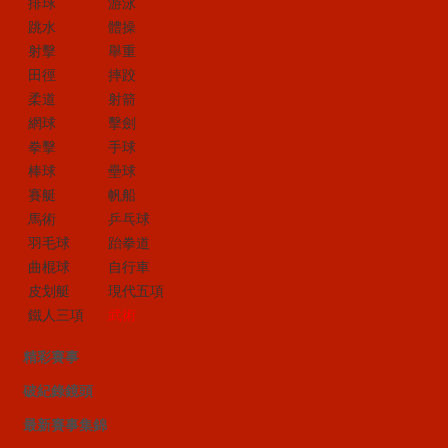
排球
游泳
跳水
體操
射擊
舉重
田徑
摔跤
柔道
射箭
網球
擊劍
拳擊
手球
棒球
壘球
賽艇
帆船
馬術
乒乓球
羽毛球
跆拳道
曲棍球
自行車
皮划艇
現代五項
鐵人三項
武術
精彩賽事
破紀錄鏡頭
最新賽事集錦