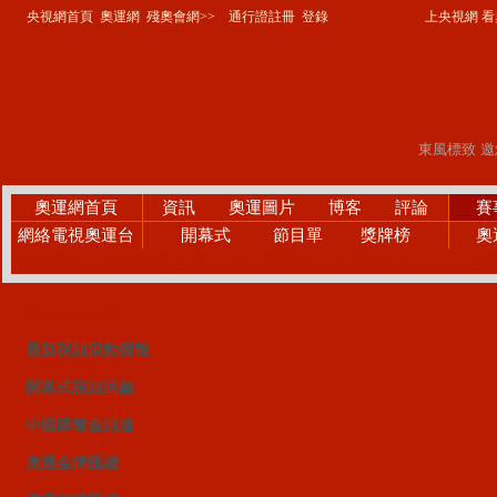
央視網首頁
奧運網
殘奧會網>>
通行證註冊
登錄
上央視網 看奧
奧運網首頁
資訊
奧運圖片
博客
評論
賽
網絡電視奧運台
開幕式
節目單
獎牌榜
奧
精彩賽事
微笑奧運PK賽
網上廣播站
手機觀察員
24小時
視頻點播首頁
最新視頻滾動播報
開幕式視頻回顧
中國隊奪金頻道
奧運金牌匯總