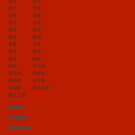
排球
游泳
跳水
體操
射擊
舉重
田徑
摔跤
柔道
射箭
網球
擊劍
拳擊
手球
棒球
壘球
賽艇
帆船
馬術
乒乓球
羽毛球
跆拳道
曲棍球
自行車
皮划艇
現代五項
鐵人三項
武術
精彩賽事
破紀錄鏡頭
最新賽事集錦