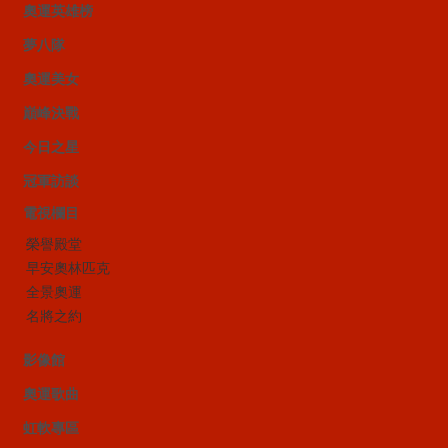
奧運英雄榜
夢八隊
奧運美女
巔峰決戰
今日之星
冠軍訪談
電視欄目
榮譽殿堂
早安奧林匹克
全景奧運
名將之約
影像館
奧運歌曲
虹軟專區