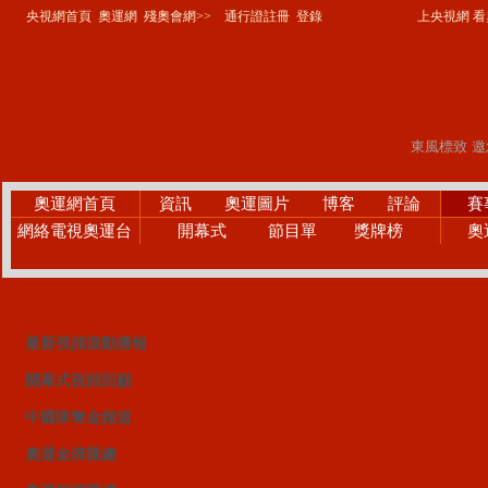
央視網首頁
奧運網
殘奧會網>>
通行證註冊
登錄
上央視網 看奧
奧運網首頁
資訊
奧運圖片
博客
評論
賽
網絡電視奧運台
開幕式
節目單
獎牌榜
奧
精彩賽事
微笑奧運PK賽
網上廣播站
手機觀察員
24小時
視頻點播首頁
最新視頻滾動播報
開幕式視頻回顧
中國隊奪金頻道
奧運金牌匯總