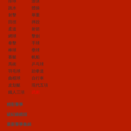
排球
游泳
跳水
體操
射擊
舉重
田徑
摔跤
柔道
射箭
網球
擊劍
拳擊
手球
棒球
壘球
賽艇
帆船
馬術
乒乓球
羽毛球
跆拳道
曲棍球
自行車
皮划艇
現代五項
鐵人三項
武術
精彩賽事
破紀錄鏡頭
最新賽事集錦