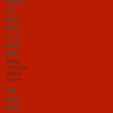
奧運英雄榜
夢八隊
奧運美女
巔峰決戰
今日之星
冠軍訪談
電視欄目
榮譽殿堂
早安奧林匹克
全景奧運
名將之約
影像館
奧運歌曲
虹軟專區