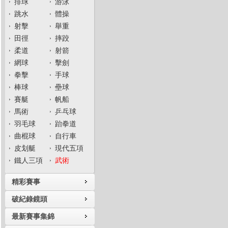
排球
游泳
跳水
體操
射擊
舉重
田徑
摔跤
柔道
射箭
網球
擊劍
拳擊
手球
棒球
壘球
賽艇
帆船
馬術
乒乓球
羽毛球
跆拳道
曲棍球
自行車
皮划艇
現代五項
鐵人三項
武術
精彩賽事
破紀錄鏡頭
最新賽事集錦