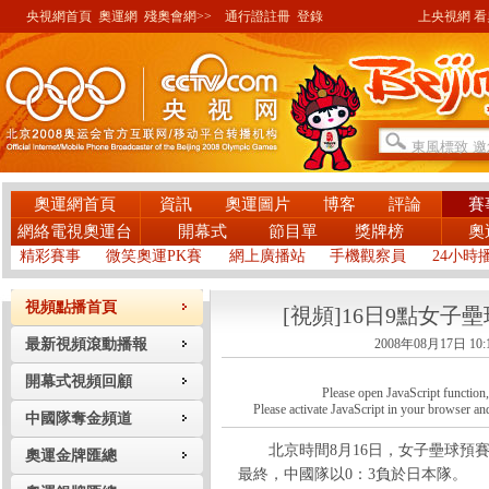
央視網首頁
奧運網
殘奧會網>>
通行證註冊
登錄
上央視網 看奧
奧運網首頁
資訊
奧運圖片
博客
評論
賽
網絡電視奧運台
開幕式
節目單
獎牌榜
奧
精彩賽事
微笑奧運PK賽
網上廣播站
手機觀察員
24小時
視頻點播首頁
[視頻]16日9點女子
最新視頻滾動播報
2008年08月17日 10:
開幕式視頻回顧
Please open JavaScript function, a
Please activate JavaScript in your browser and
中國隊奪金頻道
北京時間8月16日，女子壘球預賽
奧運金牌匯總
最終，中國隊以0：3負於日本隊。