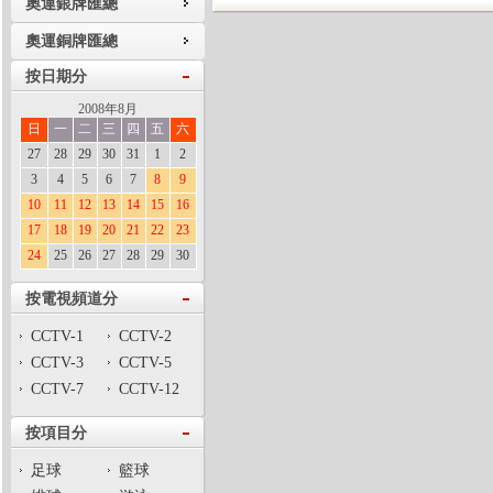
奧運銀牌匯總
奧運銅牌匯總
按日期分
2008年8月
日
一
二
三
四
五
六
27
28
29
30
31
1
2
3
4
5
6
7
8
9
10
11
12
13
14
15
16
17
18
19
20
21
22
23
24
25
26
27
28
29
30
按電視頻道分
CCTV-1
CCTV-2
CCTV-3
CCTV-5
CCTV-7
CCTV-12
按項目分
足球
籃球