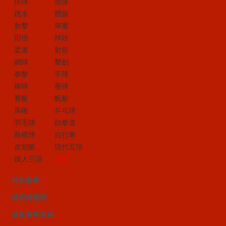
排球
游泳
跳水
體操
射擊
舉重
田徑
摔跤
柔道
射箭
網球
擊劍
拳擊
手球
棒球
壘球
賽艇
帆船
馬術
乒乓球
羽毛球
跆拳道
曲棍球
自行車
皮划艇
現代五項
鐵人三項
武術
精彩賽事
破紀錄鏡頭
最新賽事集錦