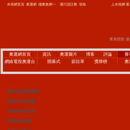
央視網首頁
奧運網
殘奧會網>>
通行證註冊
登錄
上央視網 看奧
奧運網首頁
資訊
奧運圖片
博客
評論
賽
網絡電視奧運台
開幕式
節目單
獎牌榜
奧
精彩賽事
微笑奧運PK賽
網上廣播站
手機觀察員
24小時
視頻點播首頁
最新視頻滾動播報
開幕式視頻回顧
中國隊奪金頻道
奧運金牌匯總