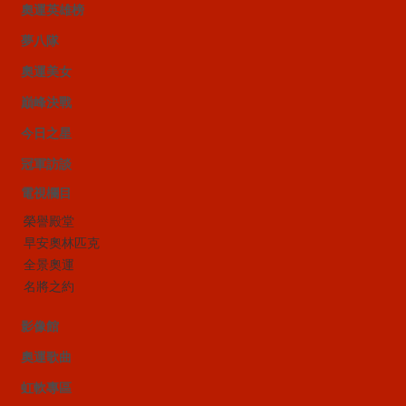
奧運英雄榜
夢八隊
奧運美女
巔峰決戰
今日之星
冠軍訪談
電視欄目
榮譽殿堂
早安奧林匹克
全景奧運
名將之約
影像館
奧運歌曲
虹軟專區