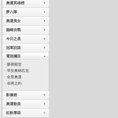
奧運英雄榜
夢八隊
奧運美女
巔峰決戰
今日之星
冠軍訪談
電視欄目
榮譽殿堂
早安奧林匹克
全景奧運
名將之約
影像館
奧運歌曲
虹軟專區