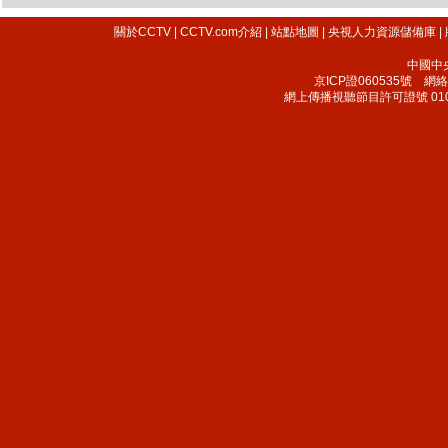
關於CCTV
|
CCTV.com介紹
|
站點地圖
|
央視人力資源儲備庫
|
中國中
京ICP證060535號
網絡文
網上傳播視聽節目許可證號 010