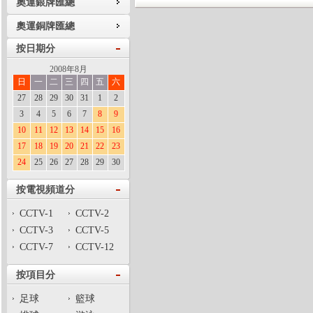
奧運銀牌匯總
奧運銅牌匯總
按日期分
2008年8月
日
一
二
三
四
五
六
27
28
29
30
31
1
2
3
4
5
6
7
8
9
10
11
12
13
14
15
16
17
18
19
20
21
22
23
24
25
26
27
28
29
30
按電視頻道分
CCTV-1
CCTV-2
CCTV-3
CCTV-5
CCTV-7
CCTV-12
按項目分
足球
籃球