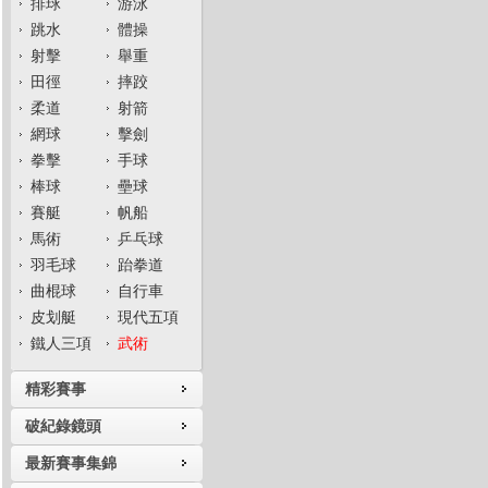
排球
游泳
跳水
體操
射擊
舉重
田徑
摔跤
柔道
射箭
網球
擊劍
拳擊
手球
棒球
壘球
賽艇
帆船
馬術
乒乓球
羽毛球
跆拳道
曲棍球
自行車
皮划艇
現代五項
鐵人三項
武術
精彩賽事
破紀錄鏡頭
最新賽事集錦