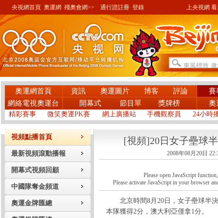
央視網首頁
奧運網
殘奧會網>>
通行證註冊
登錄
上央視網 看奧
奧運網首頁
資訊
奧運圖片
博客
評論
賽
網絡電視奧運台
開幕式
節目單
獎牌榜
奧
精彩賽事
微笑奧運PK賽
網上廣播站
手機觀察員
24小時
視頻點播首頁
[視頻]20日女子壘球半
最新視頻滾動播報
2008年08月20日 22:
開幕式視頻回顧
Please open JavaScript function, a
Please activate JavaScript in your browser and
中國隊奪金頻道
北京時間8月20日，女子壘球半決
奧運金牌匯總
本隊獲得2分，澳大利亞僅拿1分。