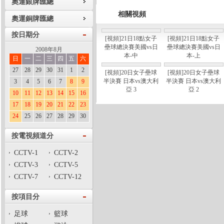
奧運銀牌匯總
相關視頻
奧運銅牌匯總
按日期分
[視頻]21日18點女子
[視頻]21日18點女子
壘球總決賽美國vs日
壘球總決賽美國vs日
2008年8月
本-中
本-上
日
一
二
三
四
五
六
27
28
29
30
31
1
2
[視頻]20日女子壘球
[視頻]20日女子壘球
半決賽 日本vs澳大利
半決賽 日本vs澳大利
3
4
5
6
7
8
9
亞 3
亞 2
10
11
12
13
14
15
16
17
18
19
20
21
22
23
24
25
26
27
28
29
30
按電視頻道分
CCTV-1
CCTV-2
CCTV-3
CCTV-5
CCTV-7
CCTV-12
按項目分
足球
籃球