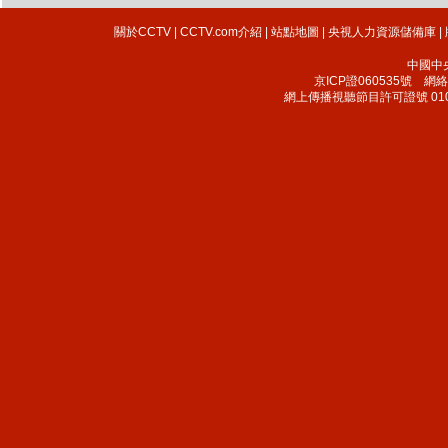
關於CCTV
|
CCTV.com介紹
|
站點地圖
|
央視人力資源儲備庫
|
中國中
京ICP證060535號
網絡文
網上傳播視聽節目許可證號 010