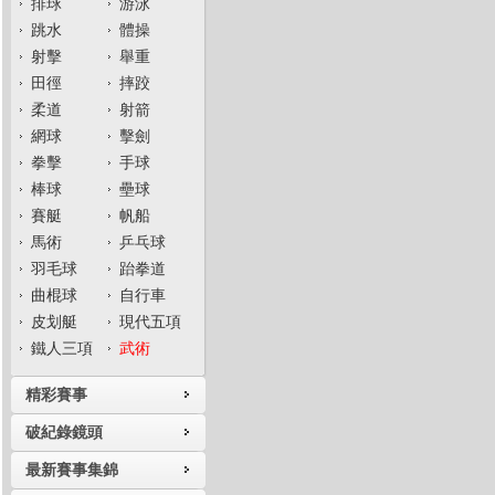
排球
游泳
跳水
體操
射擊
舉重
田徑
摔跤
柔道
射箭
網球
擊劍
拳擊
手球
棒球
壘球
賽艇
帆船
馬術
乒乓球
羽毛球
跆拳道
曲棍球
自行車
皮划艇
現代五項
鐵人三項
武術
精彩賽事
破紀錄鏡頭
最新賽事集錦