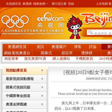
央視網首頁
奧運網
殘奧會網>>
通行證註冊
登錄
上央視網 看奧
奧運網首頁
資訊
奧運圖片
博客
評論
賽
網絡電視奧運台
開幕式
節目單
獎牌榜
奧
精彩賽事
微笑奧運PK賽
網上廣播站
手機觀察員
24小時
視頻點播首頁
[視頻]20日9點女子壘
最新視頻滾動播報
2008年08月20日 15:
開幕式視頻回顧
Please open JavaScript function, a
Please activate JavaScript in your browser and
中國隊奪金頻道
第九局上半，日本隊先得一分，美
奧運金牌匯總
四分，以4:1戰勝了日本隊。