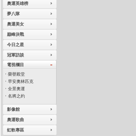
奧運英雄榜
夢八隊
奧運美女
巔峰決戰
今日之星
冠軍訪談
電視欄目
榮譽殿堂
早安奧林匹克
全景奧運
名將之約
影像館
奧運歌曲
虹軟專區