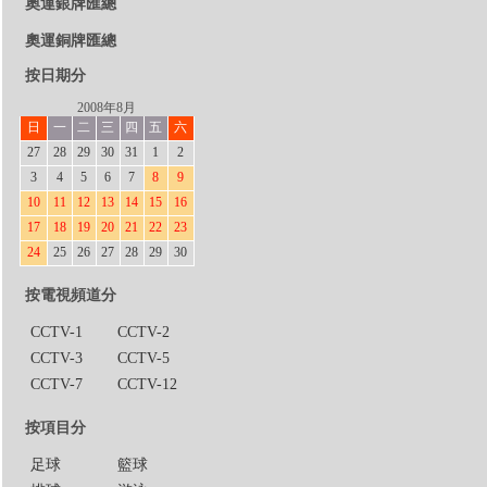
奧運銀牌匯總
奧運銅牌匯總
按日期分
2008年8月
日
一
二
三
四
五
六
27
28
29
30
31
1
2
3
4
5
6
7
8
9
10
11
12
13
14
15
16
17
18
19
20
21
22
23
24
25
26
27
28
29
30
按電視頻道分
CCTV-1
CCTV-2
CCTV-3
CCTV-5
CCTV-7
CCTV-12
按項目分
足球
籃球