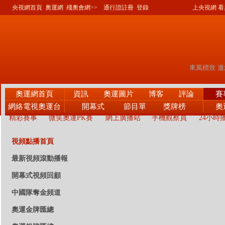
央視網首頁
奧運網
殘奧會網>>
通行證註冊
登錄
上央視網 看奧
奧運網首頁
資訊
奧運圖片
博客
評論
賽
網絡電視奧運台
開幕式
節目單
獎牌榜
奧
精彩賽事
微笑奧運PK賽
網上廣播站
手機觀察員
24小時
視頻點播首頁
最新視頻滾動播報
開幕式視頻回顧
中國隊奪金頻道
奧運金牌匯總