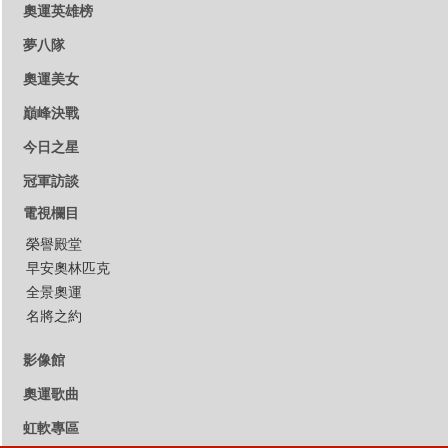
奧運英雄榜
夢八隊
奧運美女
巔峰決戰
今日之星
冠軍訪談
電視欄目
榮譽殿堂
早安奧林匹克
全景奧運
名將之約
影像館
奧運歌曲
虹軟專區