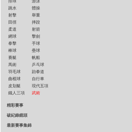
排球
游泳
跳水
體操
射擊
舉重
田徑
摔跤
柔道
射箭
網球
擊劍
拳擊
手球
棒球
壘球
賽艇
帆船
馬術
乒乓球
羽毛球
跆拳道
曲棍球
自行車
皮划艇
現代五項
鐵人三項
武術
精彩賽事
破紀錄鏡頭
最新賽事集錦