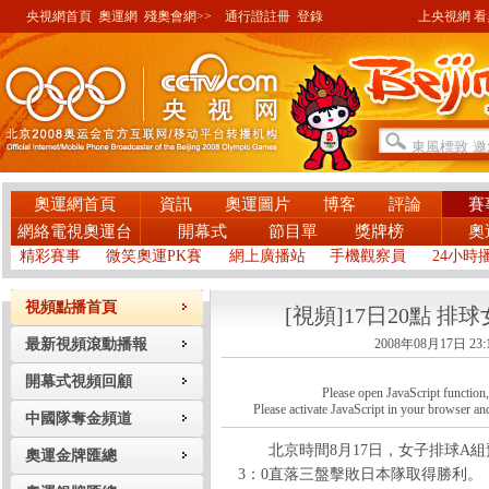
央視網首頁
奧運網
殘奧會網>>
通行證註冊
登錄
上央視網 看奧
奧運網首頁
資訊
奧運圖片
博客
評論
賽
網絡電視奧運台
開幕式
節目單
獎牌榜
奧
精彩賽事
微笑奧運PK賽
網上廣播站
手機觀察員
24小時
視頻點播首頁
[視頻]17日20點 排
最新視頻滾動播報
2008年08月17日 23:
開幕式視頻回顧
Please open JavaScript function, a
Please activate JavaScript in your browser and
中國隊奪金頻道
北京時間8月17日，女子排球A組
奧運金牌匯總
3：0直落三盤擊敗日本隊取得勝利。