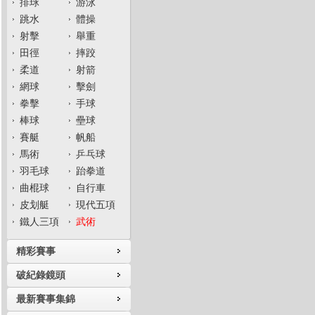
排球
游泳
跳水
體操
射擊
舉重
田徑
摔跤
柔道
射箭
網球
擊劍
拳擊
手球
棒球
壘球
賽艇
帆船
馬術
乒乓球
羽毛球
跆拳道
曲棍球
自行車
皮划艇
現代五項
鐵人三項
武術
精彩賽事
破紀錄鏡頭
最新賽事集錦