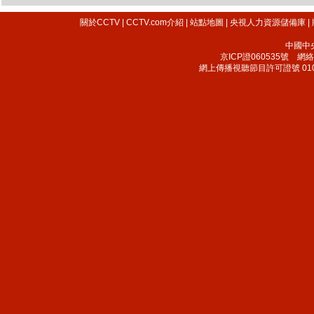
關於CCTV
|
CCTV.com介紹
|
站點地圖
|
央視人力資源儲備庫
|
中國中
京ICP證060535號
網絡文
網上傳播視聽節目許可證號 010