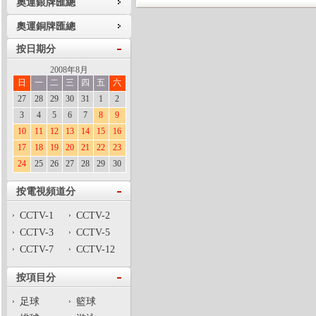
奧運銀牌匯總
奧運銅牌匯總
按日期分
2008年8月
日
一
二
三
四
五
六
27
28
29
30
31
1
2
3
4
5
6
7
8
9
10
11
12
13
14
15
16
17
18
19
20
21
22
23
24
25
26
27
28
29
30
按電視頻道分
CCTV-1
CCTV-2
CCTV-3
CCTV-5
CCTV-7
CCTV-12
按項目分
足球
籃球