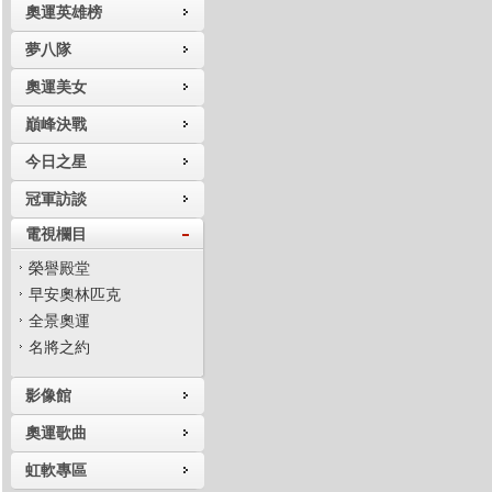
奧運英雄榜
夢八隊
奧運美女
巔峰決戰
今日之星
冠軍訪談
電視欄目
榮譽殿堂
早安奧林匹克
全景奧運
名將之約
影像館
奧運歌曲
虹軟專區