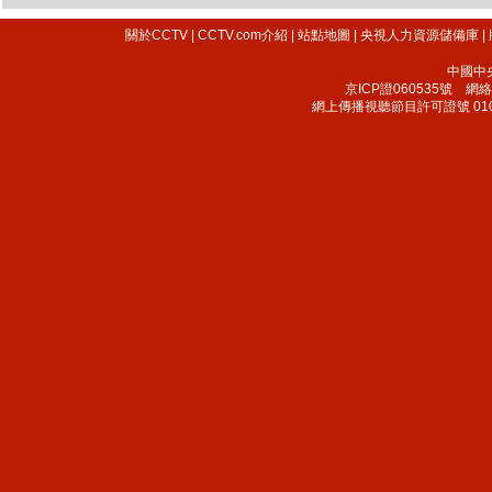
關於CCTV
|
CCTV.com介紹
|
站點地圖
|
央視人力資源儲備庫
|
中國中
京ICP證060535號
網絡文
網上傳播視聽節目許可證號 010