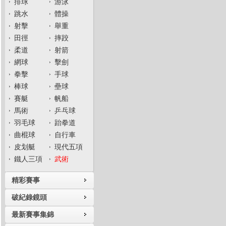
排球
游泳
跳水
體操
射擊
舉重
田徑
摔跤
柔道
射箭
網球
擊劍
拳擊
手球
棒球
壘球
賽艇
帆船
馬術
乒乓球
羽毛球
跆拳道
曲棍球
自行車
皮划艇
現代五項
鐵人三項
武術
精彩賽事
破紀錄鏡頭
最新賽事集錦