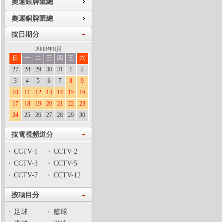
奧運銀牌匯總
奧運銅牌匯總
按日期分
2008年8月
日
一
二
三
四
五
六
27
28
29
30
31
1
2
3
4
5
6
7
8
9
10
11
12
13
14
15
16
17
18
19
20
21
22
23
24
25
26
27
28
29
30
按電視頻道分
CCTV-1
CCTV-2
CCTV-3
CCTV-5
CCTV-7
CCTV-12
按項目分
足球
籃球