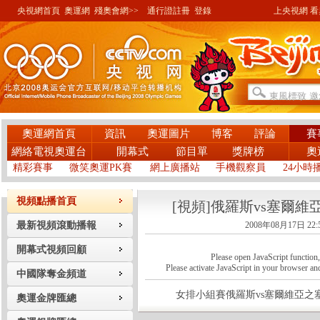
央視網首頁
奧運網
殘奧會網>>
通行證註冊
登錄
上央視網 看奧
奧運網首頁
資訊
奧運圖片
博客
評論
賽
網絡電視奧運台
開幕式
節目單
獎牌榜
奧
精彩賽事
微笑奧運PK賽
網上廣播站
手機觀察員
24小時
視頻點播首頁
[視頻]俄羅斯vs塞爾維
最新視頻滾動播報
2008年08月17日 22:
開幕式視頻回顧
Please open JavaScript function, a
Please activate JavaScript in your browser and
中國隊奪金頻道
女排小組賽俄羅斯vs塞爾維亞之塞
奧運金牌匯總