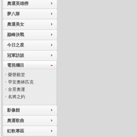
奧運英雄榜
夢八隊
奧運美女
巔峰決戰
今日之星
冠軍訪談
電視欄目
榮譽殿堂
早安奧林匹克
全景奧運
名將之約
影像館
奧運歌曲
虹軟專區