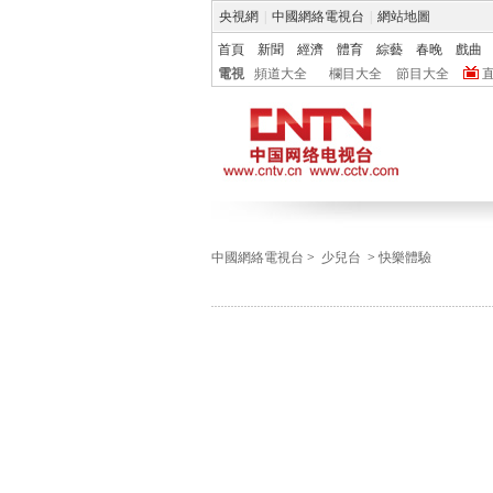
央視網
|
中國網絡電視台
|
網站地圖
首頁
新聞
經濟
體育
綜藝
春晚
戲曲
電視
頻道大全
欄目大全
節目大全
中國網絡電視台
>
少兒台
>
快樂體驗