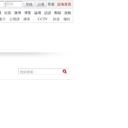
登錄
註冊
客服
設為首頁
城
社區
微博
博客
論壇
訪談
郵箱
游戲
畫片
公開課
播客
|
CCTV
頻道
欄目