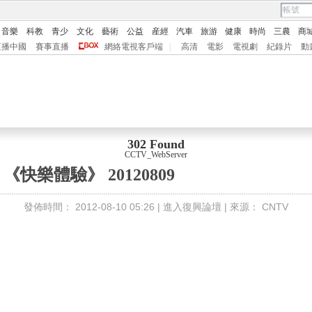
音樂
科教
青少
文化
藝術
公益
産經
汽車
旅游
健康
時尚
三農
商
直播中國
賽事直播
網絡電視客戶端
|
高清
電影
電視劇
紀錄片
動
302 Found
CCTV_WebServer
《快樂體驗》 20120809
發佈時間：
2012-08-10 05:26 |
進入復興論壇
| 來源：
CNTV