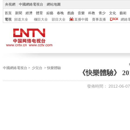
央視網
|
中國網絡電視台
|
網站地圖
首頁
新聞
經濟
體育
綜藝
春晚
戲曲
音樂
科教
青少
文化
藝術
電視
頻道大全
欄目大全
節目大全
直播中國
賽事直播
網絡
中國網絡電視台
>
少兒台
>
快樂體驗
《快樂體驗》 201
發佈時間：
2012-06-07