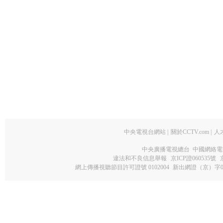
中央電視台網站
|
關於CCTV.com
|
人
中央廣播電視總台 中國網絡電
違法和不良信息舉報
京ICP證060535號
網上傳播視聽節目許可證號 0102004
新出網證（京）字0