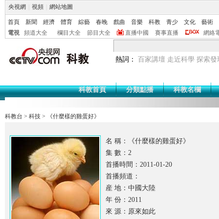
央視網
|
視頻
|
網站地圖
首頁
新聞
經濟
體育
綜藝
春晚
戲曲
音樂
科教
青少
文化
藝術
電視
頻道大全
欄目大全
節目大全
直播中國
賽事直播
網絡
熱詞：
百家講壇
走近科學
探索發
科教首頁
分類點播
科教名欄
科教台
>
科技
>
《什麼樣的雞蛋好》
名 稱：《什麼樣的雞蛋好》
集 數：2
首播時間：2011-01-20
首播頻道：
産 地：中國大陸
年 份：2011
來 源：原來如此