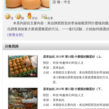
語 種：中文
頂
踩
評分
分享
本系列節目主要內容：來自陝西西安的李淑俊觀眾問什麼樣的雞
任調查員收集大家挑選雞蛋的方法。一一進行試驗，介紹如何挑選
[
查看全部
]
分集視頻
原來如此 2011年 第14期 什麼樣的雞蛋好（上..
類型：
科技/奇趣|奇幻科技|人文
來源：
原來如此
介紹：
本期節目主要內容：來自陝西西安的李淑俊
者小劉擔任調查員收集大家挑選雞蛋的方法
蛋。
原來如此 2011年 第15期 什麼樣的雞蛋好（下..
類型：
科技/奇趣|奇幻科技|人文
來源：
原來如此
介紹：
本期節目主要內容：來自陝西西安的李淑俊