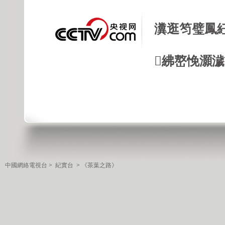
瀵逛笉璧鳳
紼嶅悗灝濊瘯
中國網絡電視台
>
紀實台
>
《茶葉之路》