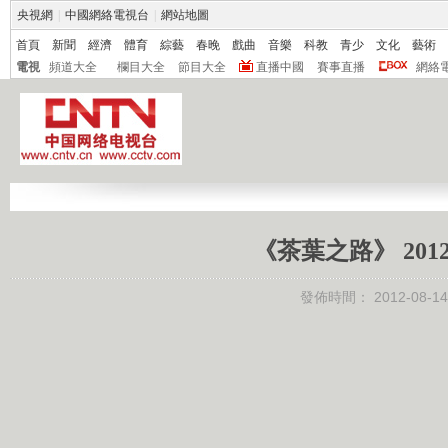
央視網
|
中國網絡電視台
|
網站地圖
首頁
新聞
經濟
體育
綜藝
春晚
戲曲
音樂
科教
青少
文化
藝術
電視
頻道大全
欄目大全
節目大全
直播中國
賽事直播
網絡
《茶葉之路》 201
發佈時間：
2012-08-14