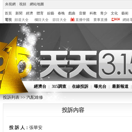
央視網
|
視頻
|
網站地圖
首頁
新聞
經濟
體育
綜藝
春晚
戲曲
音樂
科教
青少
文化
藝術
電視
頻道大全
欄目大全
節目大全
直播中國
賽事直播
網絡
經濟台
315調查
在線投訴
曝光台
最新報道
|
|
|
|
投訴列表 >>
汽配維修
投訴內容
投 訴 人：
張華安