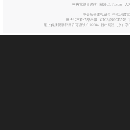
中央電視台網站
|
關於CCTV.com
|
人
中央廣播電視總台 中國網絡電
違法和不良信息舉報
京ICP證060535號
網上傳播視聽節目許可證號 0102004
新出網證（京）字0