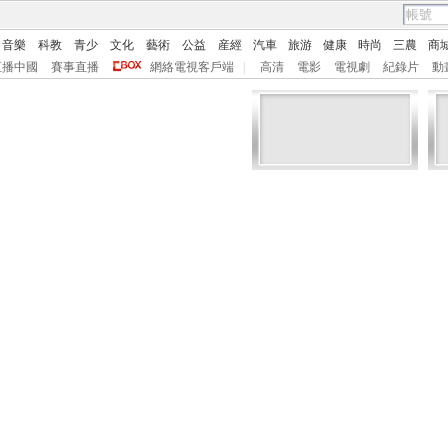
音樂
科教
青少
文化
藝術
公益
産經
汽車
旅游
健康
時尚
三農
商
直播中國
賽事直播
網絡電視客戶端
|
高清
電影
電視劇
紀錄片
動