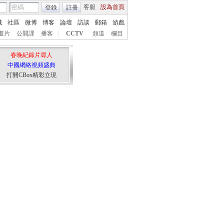
客服
設為首頁
登錄
註冊
城
社區
微博
博客
論壇
訪談
郵箱
游戲
畫片
公開課
播客
|
CCTV
頻道
欄目
春晚紀錄片尋人
中國網絡視頻盛典
打開CBox精彩立現