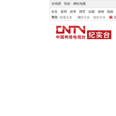
央視網
|
視頻
|
網站地圖
首頁
新聞
經濟
體育
綜藝
春晚
戲曲
電視
頻道大全
欄目大全
節目大全