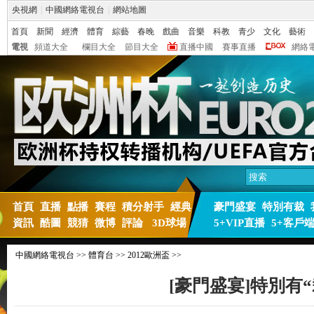
央視網
|
中國網絡電視台
|
網站地圖
首頁
新聞
經濟
體育
綜藝
春晚
戲曲
音樂
科教
青少
文化
藝術
電視
頻道大全
欄目大全
節目大全
直播中國
賽事直播
網絡
首頁
直播
點播
賽程
積分射手
經典
豪門盛宴
特別有裁
資訊
酷圖
競猜
微博
評論
3D球場
5+VIP直播
5+客戶
中國網絡電視台
>>
體育台
>>
2012歐洲盃
>>
[豪門盛宴]特別有