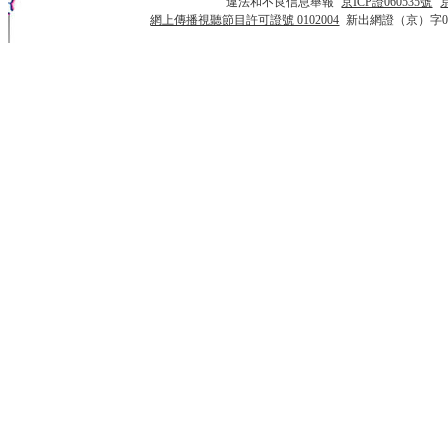
違法和不良信息舉報
京ICP證060535號
網上傳播視聽節目許可證號 0102004
新出網證（京）字0