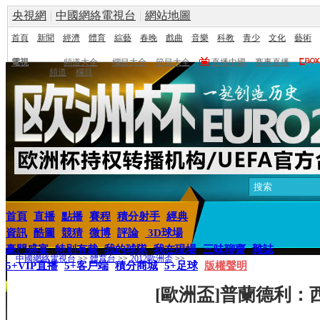
央視網
|
中國網絡電視台
|
網站地圖
首頁
新聞
經濟
體育
綜藝
春晚
戲曲
音樂
科教
青少
文化
藝術
電視
頻道大全
欄目大全
節目大全
直播中國
賽事直播
頻道
欄目
首頁
直播
點播
賽程
積分射手
經典
資訊
酷圖
競猜
微博
評論
3D球場
豪門盛宴
特別有裁
我的球隊
我在現場
三味聊齋
雜誌
中國網絡電視台
>>
體育台
>>
2012歐洲盃
>>
5+VIP直播
5+客戶端
積分商城
5+足球
版權聲明
[歐洲盃]普蘭德利：