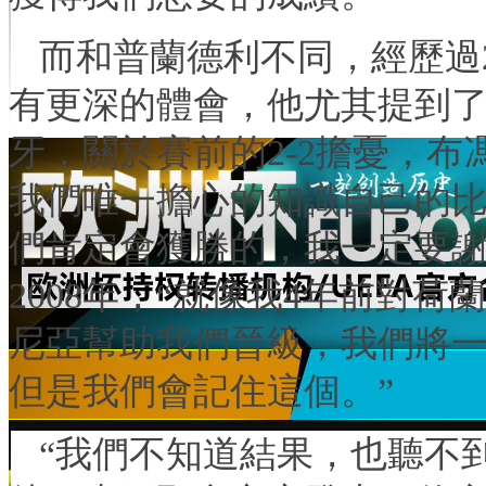
而和普蘭德利不同，經歷過2
有更深的體會，他尤其提到
牙，關於賽前的2-2擔憂，布
我們唯一擔心的知識自己的
們肯定會獲勝的，我一定要謝
2008年，“就像我4年前對
尼亞幫助我們晉級，我們將
但是我們會記住這個。”
“我們不知道結果，也聽不