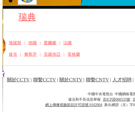
瑞典
俄羅斯
|
德國
|
愛爾蘭
|
法國
捷克
|
葡萄牙
|
克羅地亞
|
英格蘭
關於CCTV
|
聯繫CCTV
|
關於CNTV
|
聯繫CNTV
|
人才招聘
|
中國中央電視台 中國網絡電
違法和不良信息舉報
京ICP證060535號
網上傳播視聽節目許可證號 0102004
新出網證（京）字0