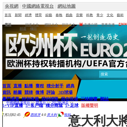
央視網
|
中國網絡電視台
|
網站地圖
首頁
新聞
經濟
體育
綜藝
春晚
戲曲
音樂
科教
青少
文化
藝術
電視
頻道大全
欄目大全
節目大全
直播中國
賽事直播
頻道
欄目
首頁
直播
點播
賽程
積分射手
經典
資訊
酷圖
競猜
微博
評論
3D球場
豪門盛宴
特別有裁
我的球隊
我在現場
三味聊齋
雜誌
中國網絡電視台
>>
體育台
>>
2012歐洲盃
>>
5+VIP直播
5+客戶端
積分商城
5+足球
版權聲明
7月2日02:45
西班牙
4:0
意大利
視頻
意大利大