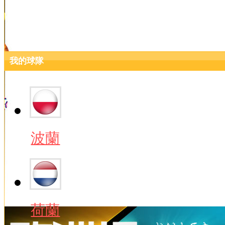
我的球隊
波蘭
荷蘭