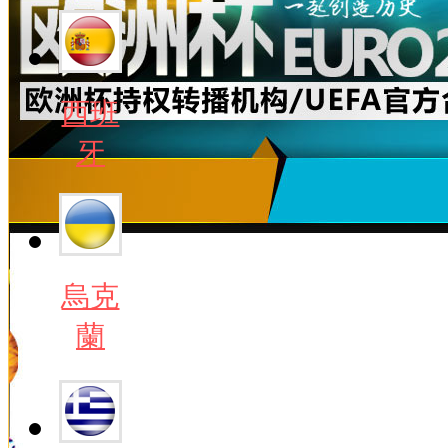
西班
牙
烏克
蘭