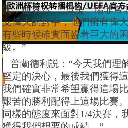
況，他表示，“這是一場非常
支偉大的對手，他們擁有偉
有些時候確實面臨着巨大的
級。”
普蘭德利説：“今天我們理
堅定的決心，最後我們獲得
我們確實非常希望贏得這場
艱苦的勝利配得上這場比賽。
同樣的態度來面對1/4決賽
獲得我們想要的成績。”