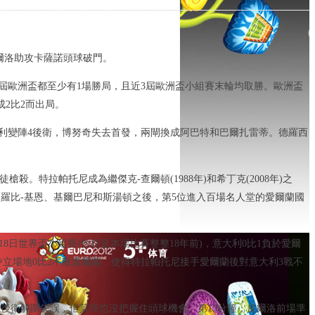
皮爾洛助攻卡薩諾頭球破門。
每屆歐洲盃都至少有1場勝局，且近3屆歐洲盃小組賽末輪均取勝。歐洲盃
2比2而出局。
蘭德利變陣4後衛，博努奇失去首發，兩閘換成阿巴特和巴爾扎雷蒂。德羅西
特拉帕托尼成為繼傑克-查爾頓(1988年)和希丁克(2008年)之
羅比-基恩、基爾巴尼和斯湯頓之後，第5位進入百場名人堂的愛爾蘭國
月18日世界盃小組賽(恰好是本場比賽整整18年前)，意大利0比1負於愛爾
在中立場地0比2不敵愛爾蘭，使得特拉帕托尼接手愛爾蘭後對意大利3戰不
，後衛解圍失誤，但莫塔也沒把握住頭球機會。第15分鐘，皮爾洛前場準