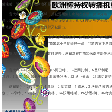
備遠射，遭到對方鏟截倒地不起，土耳其主裁判恰克爾等愛爾蘭完成反
意大利難以攻入危險區域，反被愛爾蘭打出幾次反擊。第28分鐘，
傳，迪納塔萊點球點轉身掃射打在聖萊傑身上，意大利申訴對方手球，主
納塔萊在門前12米處半凌空推射又被擋出。
藍軍第35分鐘取得領先！迪納塔萊接應直傳，搶先趟過出擊倒地撲
左側開出角球，卡薩諾前點距門5米處小角度頭球一蹭，門將吉文下意
安德魯斯踩踏皮爾洛，被黃牌警告，皮爾洛在門前30米處主罰任意
被奧謝擋出。
意大利(4-1-3-2)：1-布馮(C)/7-阿巴特，15-巴爾扎利，3-基耶
邦納，2-馬喬，13-賈凱里尼，18-蒙托利沃，22-迪亞曼蒂，23-諾切裏諾
愛爾蘭(4-4-2)：1-吉文/4-奧謝，2-聖萊傑，5-鄧恩，3-沃德/7-
森，17-亨特，21-格林，22-麥克林，14-沃爾特斯，19-沙恩-朗，20-考克