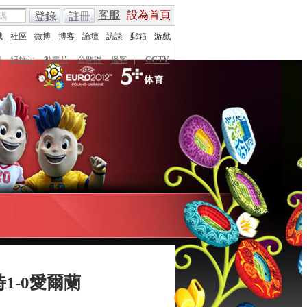
客服
設為首頁
登錄
註冊
城
社區
微博
博客
論壇
訪談
郵箱
游戲
劇
紀錄片
動畫片
公開課
播客
|
CCTV
1-0愛爾蘭