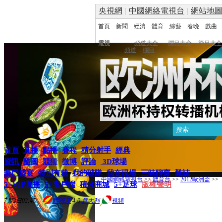
央視網
|
中國網絡電視台
|
網站地
首頁
新聞
經濟
體育
綜藝
春晚
戲曲
電視
頻道大全
欄目大全
節目大全
頻道
欄目
首頁
直播
點播
賽程
積分射手
經典
資訊
酷圖
競猜
微博
評論
3D球場
豪門盛宴
特別有裁
我的球隊
我在現場
三味聊齋
雜誌
中國網絡電視台
>>
體育台
>>
2012歐洲盃
>>
5+VIP直播
5+客戶端
積分商城
5+足球
版權聲明
7月2日02:45
西班牙
4:0
意大利
視頻