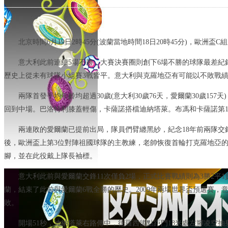
北京時間6月19日2時45分(波蘭當地時間18日20時45分)，歐
意大利此前連續5場不勝，大賽決賽圈則創下6場不勝的球隊最差紀
歷史上從未有球隊小組賽3戰皆平。意大利與克羅地亞有可能以不敗戰績被
兩隊首發平均年齡均超過30歲(意大利30歲76天，愛爾蘭30歲
回到中場。巴洛特利膝蓋輕傷，卡薩諾搭檔迪納塔萊。布馮和卡薩諾第
兩連敗的愛爾蘭已提前出局，隊員們臂纏黑紗，紀念18年前兩隊交鋒時
後，歐洲盃上第3位對陣祖國球隊的主教練，老帥恢復首輪打克羅地亞
腳，並在此役戴上隊長袖標。
意大利此前與愛爾蘭交鋒11次僅負2場，正式比賽戰績則為3勝2平1負，
蘭，結束了此前與愛爾蘭6戰全勝的歷史。2009年兩場世界盃預選賽，意
敗。
開場51秒，迪納塔萊右路傳中，德羅西後點距門18米處左腳凌空