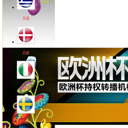
希臘
丹麥
意大利
瑞典