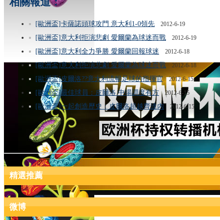
相關報道：
[歐洲盃]卡薩諾頭球攻門 意大利1-0領先
2012-6-19
[歐洲盃]意大利拒演悲劇 愛爾蘭為球迷而戰
2012-6-19
[歐洲盃]意大利全力爭勝 愛爾蘭回報球迷
2012-6-18
[歐洲盃]意大利拒演悲劇 愛爾蘭為球迷而戰
2012-6-18
[歐洲盃]皮爾洛??意大利流暢足球的指揮官
2012-6-15
[歐洲盃]最佳球員：皮爾洛 中場調度有方
2012-6-15
[歐洲盃]一起創造歷史：皮爾洛超越齊達內
2012-6-15
精選推薦
微博