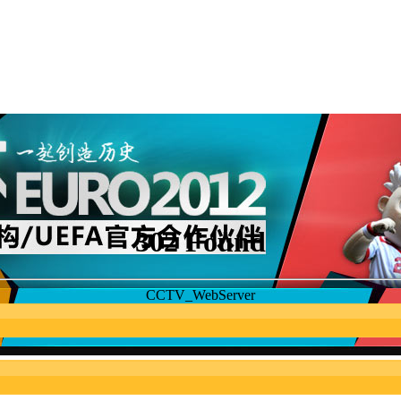
302 Found
CCTV_WebServer