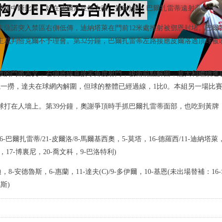
擊後中斷比賽，好在皮爾洛並無大礙。第8分鐘，巴爾扎雷蒂遠射高出。
卡薩諾突入禁區右側低傳，迪納塔萊在門前12米處推射被鄧恩封堵。巴爾
裁判恰克爾不予理會。第32分鐘，巴爾扎雷蒂左路接應皮爾洛過頂球被
救的門將吉文，右側底線直接零角度射門，後衛前點解圍，意大利繼續進
識一撈，達夫在球網內解圍，但球的整體已經過線，1比0。本組另一場比
球打在人墻上。第39分鐘，奧謝爭頂時手抓巴爾扎雷蒂面部，也吃到黃牌
利尼，6-巴爾扎雷蒂/21-皮爾洛/8-馬爾基西奧，5-莫塔，16-德羅西/11-迪納
，17-博裏尼，20-喬文科，9-巴洛特利)
麥吉迪，8-安德魯斯，6-惠蘭，11-達夫(C)/9-多伊爾，10-基恩(未出場替補：
斯)