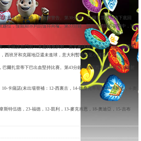
扎雷蒂手抱麥吉迪，被黃牌警告。第30分鐘， 巴爾扎雷蒂左路下底回
吹越位，慢鏡顯示判罰值得商榷。第33分鐘，阿巴特禁區右側傳中，迪
攻，卡薩諾在門前27米處轉身抽射，吉文抱球脫手偏出左門柱，皮爾洛
賽，西班牙和克羅地亞還未進球，意大利暫時升至小組首位。
，巴爾扎雷蒂下巴出血堅持比賽。第43分鐘，德羅西左側禁區角上推射
塔萊，10-卡薩諾(未出場替補：12-西裏古，14-德桑克蒂斯，19-博努奇，4-奧
16-韋斯特伍德，23-福德，12-凱利，13-麥克肖恩，18-奧迪亞，15-吉布