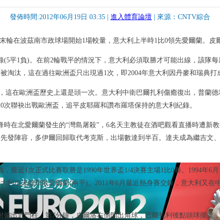
發佈時間:2012年06月19日 03:35 |
進入體育論壇
| 來源：CNTV綜合
洲盃C組末輪在波茲南市政球場開始1場較量，意大利上半時1比0領先愛爾蘭。
錄(5平1負)。在前2輪戰平的情況下，意大利必須取勝才可能出線，該隊
淘汰，這在過往歐洲盃只出現過1次，即2004年意大利因丹麥和瑞典打成
157天)，這在歐洲盃歷史上還是頭一次。意大利中衛巴爾扎利傷癒復出，普
10次聯袂出戰歐洲盃，追平皮耶羅和讚布羅塔保持的意大利紀錄。
在北愛爾蘭發生的“灣島屠殺”，6名天主教徒在酒吧觀看直播時遭新教徒槍殺。
的先發陣容，多伊爾回歸取代考克斯，出場數達到半百。達夫成為繼吉文、
最近1次正式比賽取勝是1990年世界盃1/4決賽主場1比0勝。1994年6
大利也未能擊敗愛爾蘭(兩平)。2011年6月最近熱身賽交鋒，意大利又
抽射偏出近門柱。第7分鐘，皮爾洛右側開出角球，巴爾扎利後點頭球擺渡