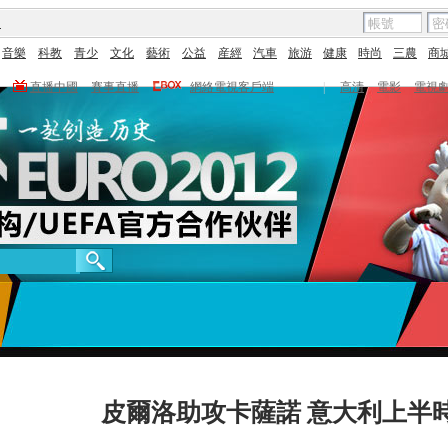
圖
音樂
科教
青少
文化
藝術
公益
産經
汽車
旅游
健康
時尚
三農
商
直播中國
賽事直播
網絡電視客戶端
|
高清
電影
電視
皮爾洛助攻卡薩諾 意大利上半時