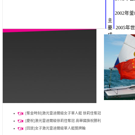
2002
主
要
2005
成
績
200
2006
2008年
2009
2012
[奪金時刻]激光雷迪爾級女子單人艇 徐莉佳奪冠
[慶祝]激光雷迪爾級徐莉佳奪冠 高舉國旗祝勝利
[回放]女子激光雷迪爾級單人艇獎牌輪