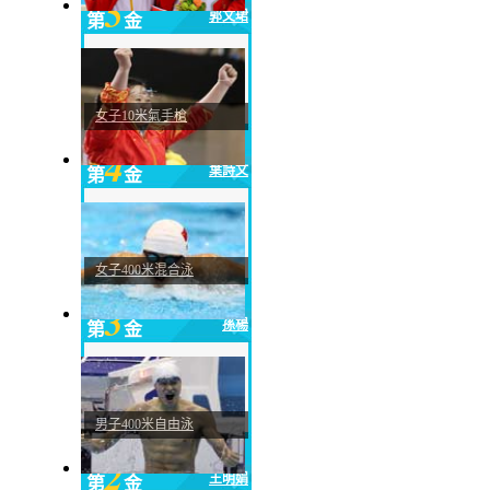
5
郭文珺
第
金
女子10米氣手槍
4
葉詩文
第
金
女子400米混合泳
3
孫楊
第
金
男子400米自由泳
2
王明娟
第
金