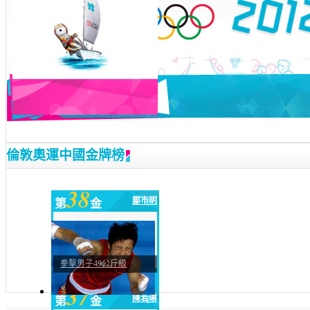
倫敦奧運中國金牌榜
38
鄒市明
第
金
拳擊男子49公斤級
37
陳若琳
第
金