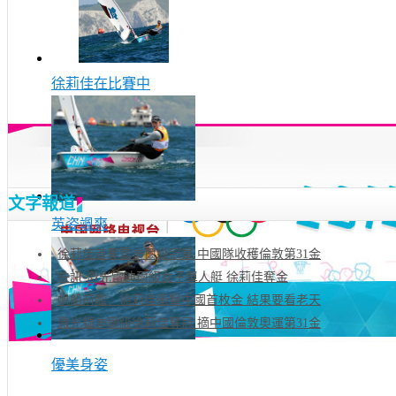
徐莉佳在比賽中
文字報道
英姿颯爽
徐莉佳首奪雷迪爾級冠軍 中國隊收穫倫敦第31金
快訊-激光雷迪爾級女子單人艇 徐莉佳奪金
帆船前瞻：徐莉佳衝擊中國首枚金 結果要看老天
激光鐳迪爾級徐莉佳奪冠 摘中國倫敦奧運第31金
優美身姿