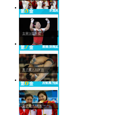
8
李雪英
第
金
女舉58公斤級
7
曹緣/張雁全
第
金
男子雙人10米台
6
吳敏霞/何姿
第
金
女子雙人3米板