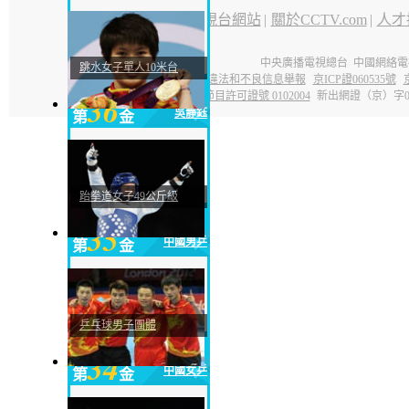
中央電視台網站
|
關於CCTV.com
|
人才
中央廣播電視總台 中國網絡電
跳水女子單人10米台
違法和不良信息舉報
京ICP證060535號
36
網上傳播視聽節目許可證號 0102004
新出網證（京）字0
吳靜鈺
第
金
跆拳道女子49公斤級
35
中國男乒
第
金
乒乓球男子團體
34
中國女乒
第
金