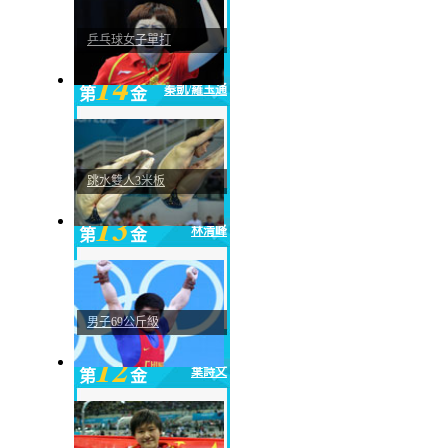
乒乓球女子單打
14
秦凱/羅玉通
第
金
跳水雙人3米板
13
林清峰
第
金
男子69公斤級
12
葉詩文
第
金