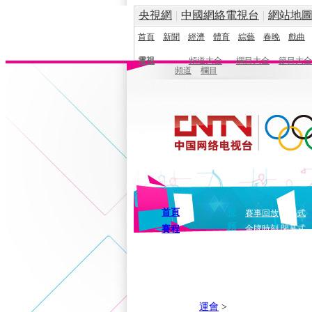
央視網
|
中國網絡電視台
|
網站地
首頁
新聞
經濟
體育
綜藝
春晚
戲曲
電視
頻道大全
欄目大全
節目大全
頻道
欄目
首頁
視
賽事回放
開幕式
頻
賽程
金牌時刻
閉幕式
運會
>