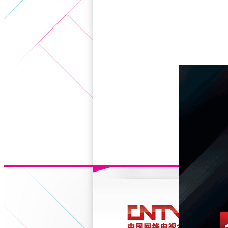
5+VIP
有獎競猜
客戶端下載
微博