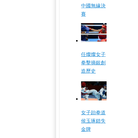
中國無緣決
賽
任燦燦女子
拳擊摘銀創
造歷史
女子跆拳道
侯玉琢錯失
金牌