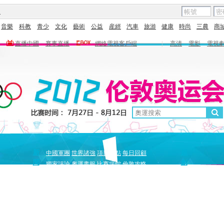
圖
音樂
科教
青少
文化
藝術
公益
産經
汽車
旅游
健康
時尚
三農
商
直播中國
賽事直播
網絡電視客戶端
|
高清
電影
電視
新
原
中國軍團
世界諸強
項目盤點
每日回顧
聞
創
獨家評論
奧運畫報
比賽場館
倫敦攻略
獨家策劃
中國驕傲
巔峰
5+北京奧運夜
全景奧運