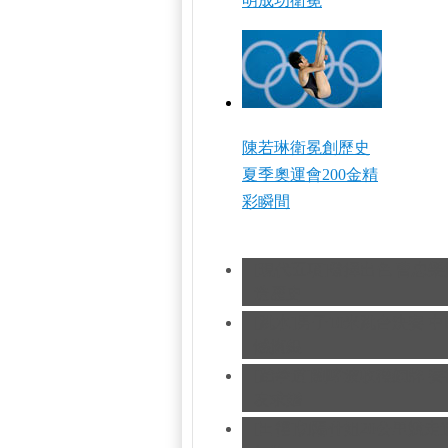
明成功衛冕
陳若琳衛冕創歷史
夏季奧運會200金精
彩瞬間
[現代五項]發揮出色 曹忠
造歷史
[跳水]男子10米跳台決賽
中
憾摘銀
[跆拳道]劉哮波收穫銅牌 
友求婚
[田徑]切陽什姐20公里競