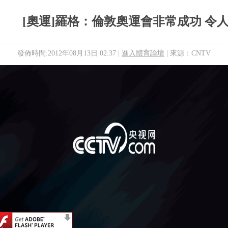
[奧運]羅格：倫敦奧運會非常成功 令
發佈時間:2012年08月13日 02:37 |
進入體育論壇
| 來源：CNTV