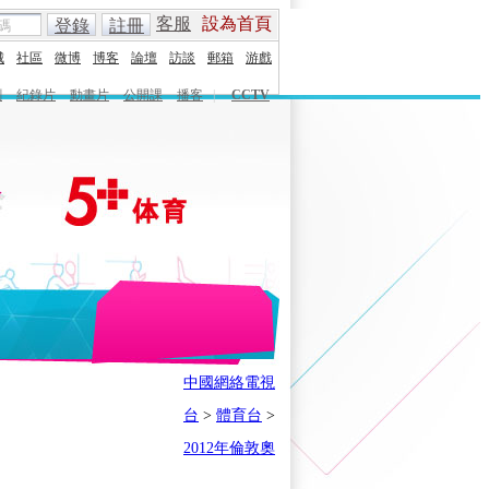
客服
設為首頁
登錄
註冊
城
社區
微博
博客
論壇
訪談
郵箱
游戲
劇
紀錄片
動畫片
公開課
播客
|
CCTV
English
Español
Français
中國網絡電視
時刻
體育之星
5+奧運下午茶
台
>
體育台
>
會
奧運風雲會
我在現場
歷史
2012年倫敦奧