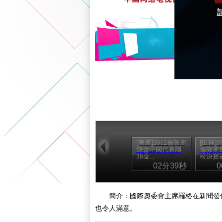
[奧運]2012倫敦奧
[田徑]
運會中國代表團
倫敦奧
38金...
松決賽
02分39秒
簡介：國際奧委會主席羅格在新聞發
也令人滿意。