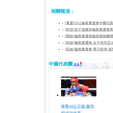
相關報道：
[奧運]2012倫敦奧運會中國代
[田徑]烏干達獲得倫敦奧運會
[體操]倫敦奧運會藝術體操團體
[回放]倫敦奧運會 女子現代五
[回放]倫敦奧運會 男子籃球 
中國代表團
更多
拳擊49公斤級 鄒市