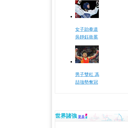
女子跆拳道
吳靜鈺衛冕
男子雙杠 馮
喆強勢奪冠
世界諸強
更多