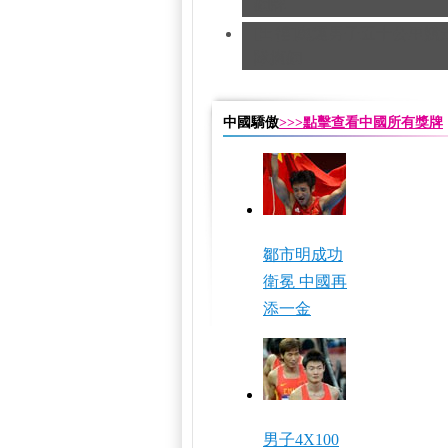
銅牌
[田徑]奧運男子五十公里競
隊摘銅
中國驕傲
>>>點擊查看中國所有獎牌
鄒市明成功
衛冕 中國再
添一金
男子4X100