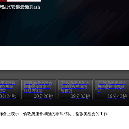
請點此安裝最新Flash
烏干達獲得
[體操]倫敦奧運會
[回放]倫敦奧運會
[回放]倫敦奧運會
運會馬拉
藝術體操團體 俄
女子現代五項跑
男子籃球 頒獎儀
冠軍
羅斯四連冠
射聯項
式
00分24秒
00分28秒
09分33秒
19分42秒
佈會上表示，倫敦奧運會舉辦的非常成功，倫敦奧組委的工作