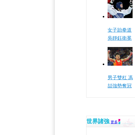
女子跆拳道
吳靜鈺衛冕
男子雙杠 馮
喆強勢奪冠
世界諸強
更多