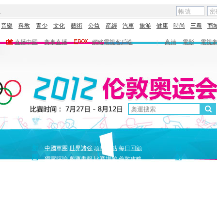
圖
音樂
科教
青少
文化
藝術
公益
産經
汽車
旅游
健康
時尚
三農
商
直播中國
賽事直播
網絡電視客戶端
|
高清
電影
電視
新
原
中國軍團
世界諸強
項目盤點
每日回顧
聞
創
獨家評論
奧運畫報
比賽場館
倫敦攻略
獨家策劃
中國驕傲
巔峰
5+北京奧運夜
全景奧運