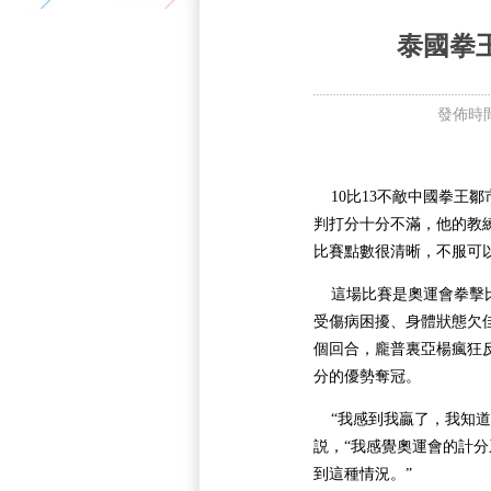
5+VIP
有獎競猜
客戶端下載
微博
泰國拳
發佈時間:
10比13不敵中國拳王鄒
判打分十分不滿，他的教
比賽點數很清晰，不服可
這場比賽是奧運會拳擊比
受傷病困擾、身體狀態欠
個回合，龐普裏亞楊瘋狂
分的優勢奪冠。
“我感到我贏了，我知道
説，“我感覺奧運會的計
到這種情況。”