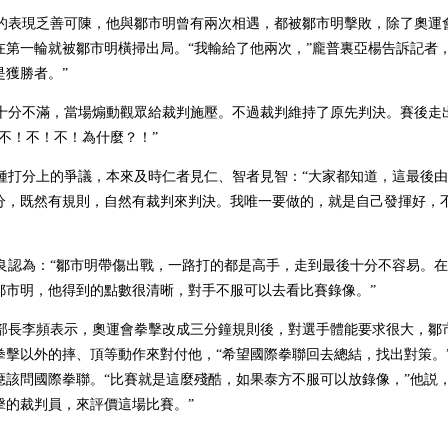
的表現乏善可陳，他與鄒市明曾有兩次相遇，都被鄒市明擊敗，除了奧運
第一輪就被鄒市明橫掃出局。“我輸給了他兩次，”龐普裏亞楊告訴記者，
是獲勝者。”
分不滿，當場煽動觀眾給裁判施壓。不過裁判維持了原先判決。賽後走
不！不！不！為什麼？！”
打分上的爭議，本來及時仁者見仁、智者見智：“大家都知道，這最後由
分，既然有規則，自然有裁判來判決。我唯一要做的，就是自己發揮好，
認為：“鄒市明帶傷出戰，一路打的都是高手，走到最後十分不容易。在
鄒市明，他得到的點數很清晰，對手不服可以去看比賽錄像。”
長李頻表示，奧運會拳擊改成三分鐘規則後，對選手體能要求很大，鄒
拳擊以外的摔、頂等動作來對付他，“希望國際拳聯回去總結，找出對策。
該問國際拳聯。“比賽就是這麼殘酷，如果泰方不服可以放錄像，”他説，
擊的裁判員，來評價這場比賽。”