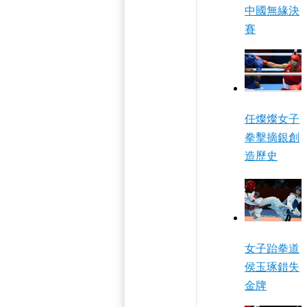
中國無緣決
賽
任燦燦女子
拳擊摘銀創
造歷史
女子跆拳道
侯玉琢錯失
金牌