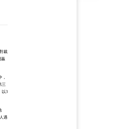
對裁
明贏
中，
第三
以3
地
人遇