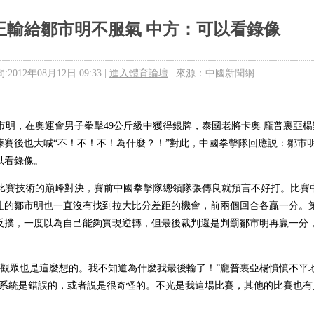
王輸給鄒市明不服氣 中方：可以看錄像
2012年08月12日 09:33 |
進入體育論壇
| 來源：中國新聞網
市明，在奧運會男子拳擊49公斤級中獲得銀牌，泰國老將卡奧 龐普裏亞楊
練賽後也大喊“不！不！不！為什麼？！”對此，中國拳擊隊回應説：鄒市
以看錄像。
賽技術的巔峰對決，賽前中國拳擊隊總領隊張傳良就預言不好打。比賽
佳的鄒市明也一直沒有找到拉大比分差距的機會，前兩個回合各贏一分。
反撲，一度以為自己能夠實現逆轉，但最後裁判還是判罰鄒市明再贏一分，
觀眾也是這麼想的。我不知道為什麼我最後輸了！”龐普裏亞楊憤憤不平
分系統是錯誤的，或者説是很奇怪的。不光是我這場比賽，其他的比賽也有