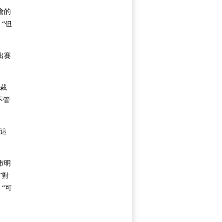
會的
“但
出賽
裁
不管
這
市明
”對
“可