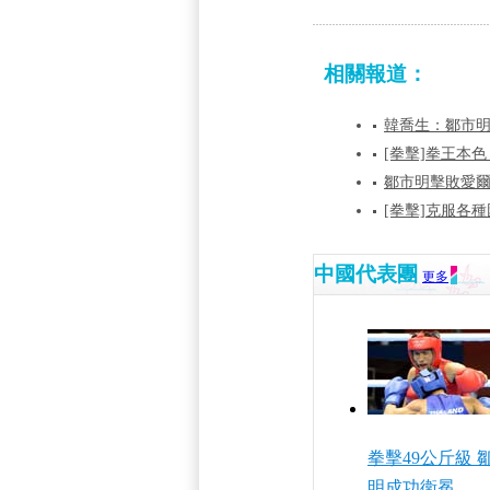
相關報道：
韓喬生：鄒市明
[拳擊]拳王本
鄒市明擊敗愛爾
[拳擊]克服各種
中國代表團
更多
拳擊49公斤級 
明成功衛冕