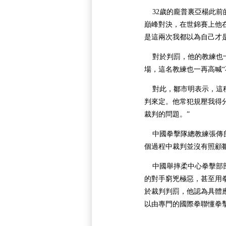
32歲的龐普裏亞楊此前
巔峰對決，在世錦賽上他在
是這兩次我都以為自己才
對於判罰，他的教練也十
場，這名教練也一再高喊“
對此，鄒市明表示，這種
判來定。他常犯規壓我得
裁判的問題。”
中國拳擊隊總教練張傳良
個過程中裁判並沒有照顧
中國舉摔柔中心拳擊部部
的對手窮兇極惡，甚至用
於裁判判罰，他認為具體應
以由專門的國際拳聯懂拳