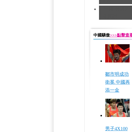
銅牌
[田徑]奧運男
隊摘銅
中國驕傲
>>>點擊
鄒市明成功
衛冕 中國再
添一金
男子4X100