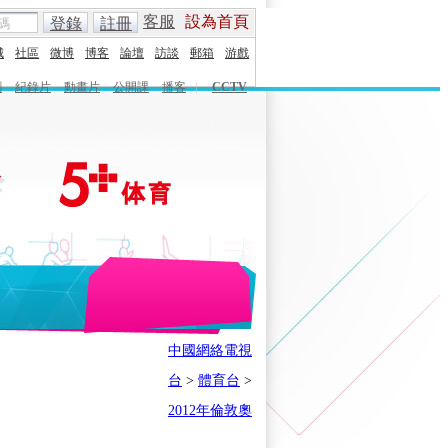
客服
設為首頁
登錄
註冊
城
社區
微博
博客
論壇
訪談
郵箱
游戲
劇
紀錄片
動畫片
公開課
播客
|
CCTV
English
Español
Français
中國網絡電視
時刻
體育之星
5+奧運下午茶
台
>
體育台
>
會
奧運風雲會
我在現場
歷史
2012年倫敦奧