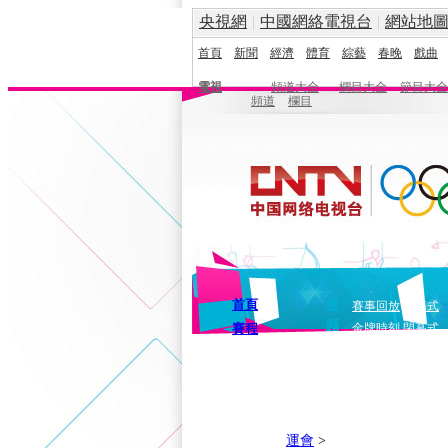
央視網
|
中國網絡電視台
|
網站地
首頁
新聞
經濟
體育
綜藝
春晚
戲曲
電視
頻道大全
欄目大全
節目大全
頻道
欄目
首頁
視
賽事回放
開幕式
頻
賽程
金牌時刻
閉幕式
運會
>