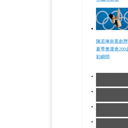
陳若琳衛冕創歷
夏季奧運會200
彩瞬間
[現代五項]發
造歷史
[跳水]男子1
憾摘銀
[跆拳道]劉哮
友求婚
[田徑]切陽什