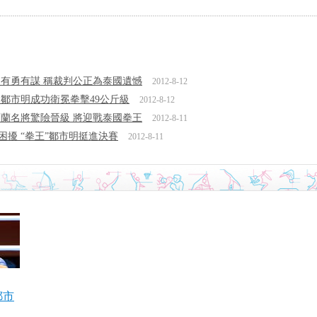
有勇有謀 稱裁判公正為泰國遺憾
2012-8-12
色 鄒市明成功衛冕拳擊49公斤級
2012-8-12
蘭名將驚險晉級 將迎戰泰國拳王
2012-8-11
困擾 “拳王”鄒市明挺進決賽
2012-8-11
鄒市