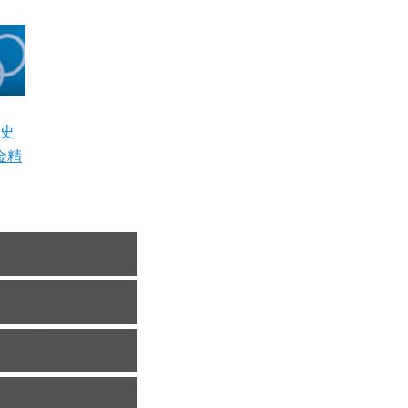
史
金精
揮出色 曹忠榮摘銀創
0米跳台決賽
中國隊遺
波收穫銅牌 賽後向女
姐20公里競走遺憾摘得