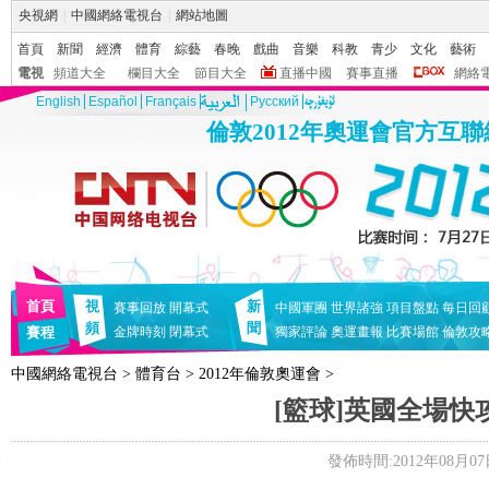
央視網
|
中國網絡電視台
|
網站地圖
首頁
新聞
經濟
體育
綜藝
春晚
戲曲
音樂
科教
青少
文化
藝術
電視
頻道大全
欄目大全
節目大全
直播中國
賽事直播
網絡
English
Español
Français
Pусский
倫敦2012年奧運會官方互
首頁
視
新
賽事回放
開幕式
中國軍團
世界諸強
項目盤點
每日回
頻
聞
賽程
金牌時刻
閉幕式
獨家評論
奧運畫報
比賽場館
倫敦攻
中國網絡電視台
>
體育台
>
2012年倫敦奧運會
>
[籃球]英國全場快
發佈時間:2012年08月07日 