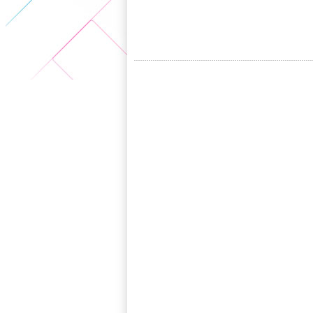
5+VIP
有獎競猜
客戶端下載
微博