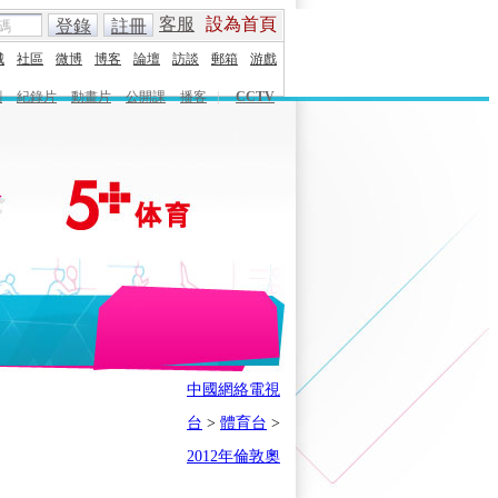
客服
設為首頁
登錄
註冊
城
社區
微博
博客
論壇
訪談
郵箱
游戲
劇
紀錄片
動畫片
公開課
播客
|
CCTV
English
Español
Français
中國網絡電視
時刻
體育之星
5+奧運下午茶
台
>
體育台
>
會
奧運風雲會
我在現場
歷史
2012年倫敦奧