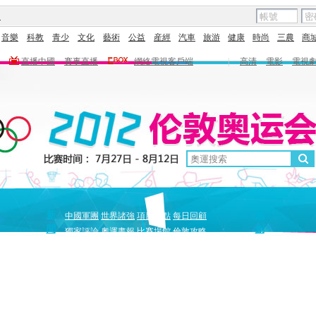
圖
音樂
科教
青少
文化
藝術
公益
産經
汽車
旅游
健康
時尚
三農
商
直播中國
賽事直播
網絡電視客戶端
|
高清
電影
電視
新
原
中國軍團
世界諸強
項目盤點
每日回顧
聞
創
獨家評論
奧運畫報
比賽場館
倫敦攻略
獨家策劃
中國驕傲
巔峰
5+北京奧運夜
全景奧運