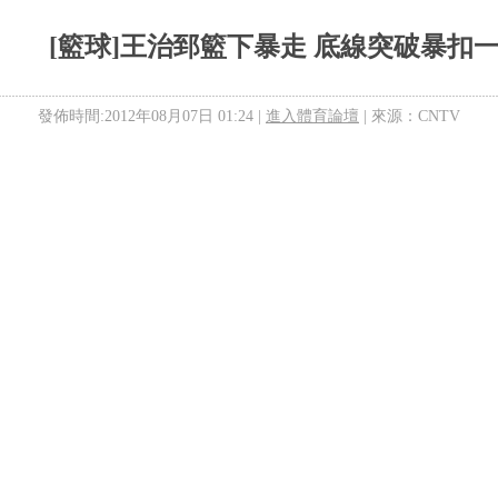
[籃球]王治郅籃下暴走 底線突破暴扣
發佈時間:2012年08月07日 01:24 |
進入體育論壇
| 來源：CNTV