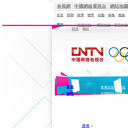
央視網
|
中國網絡電視台
|
網站地
首頁
新聞
經濟
體育
綜藝
春晚
戲曲
電視
頻道大全
欄目大全
節目大全
頻道
欄目
首頁
視
賽事回放
開幕式
頻
賽程
金牌時刻
閉幕式
運會
>