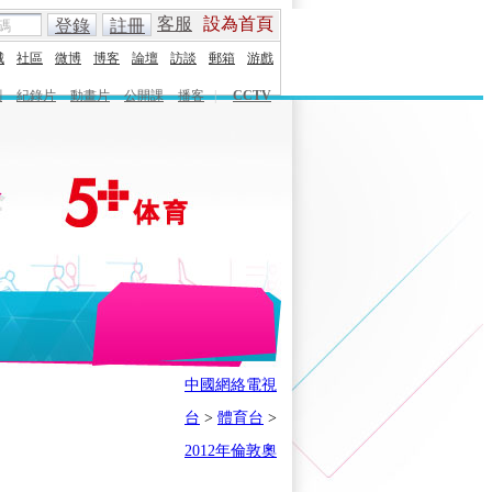
客服
設為首頁
登錄
註冊
城
社區
微博
博客
論壇
訪談
郵箱
游戲
劇
紀錄片
動畫片
公開課
播客
|
CCTV
English
Español
Français
中國網絡電視
時刻
體育之星
5+奧運下午茶
台
>
體育台
>
會
奧運風雲會
我在現場
歷史
2012年倫敦奧