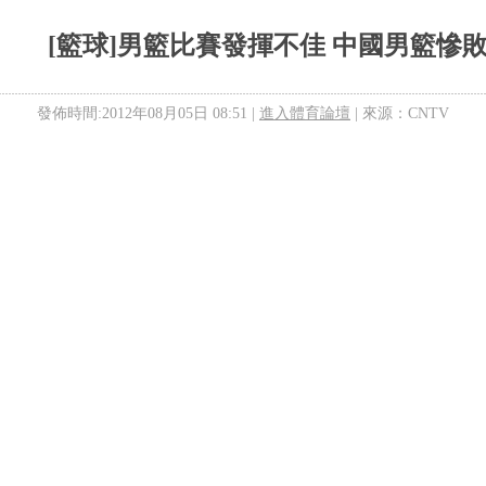
[籃球]男籃比賽發揮不佳 中國男籃慘
發佈時間:2012年08月05日 08:51 |
進入體育論壇
| 來源：CNTV