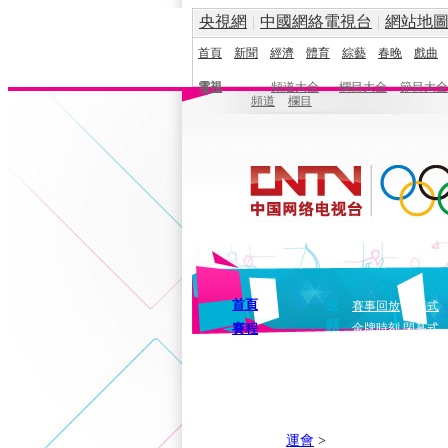
央視網
|
中國網絡電視台
|
網站地
首頁
新聞
經濟
體育
綜藝
春晚
戲曲
電視
頻道大全
欄目大全
節目大全
頻道
欄目
首頁
視
賽事回放
開幕式
頻
賽程
金牌時刻
閉幕式
運會
>