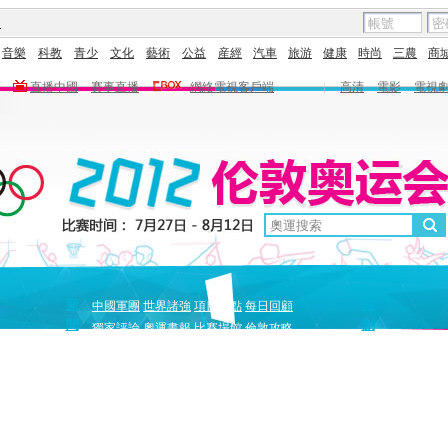
圖
音樂
科教
青少
文化
藝術
公益
産經
汽車
旅游
健康
時尚
三農
商
直播中國
賽事直播
網絡電視客戶端
|
高清
電影
電視
新
原
中國軍團
世界諸強
項目盤點
每日回顧
聞
創
獨家評論
奧運畫報
比賽場館
倫敦攻略
獨家策劃
中國驕傲
巔峰
5+北京奧運夜
全景奧運