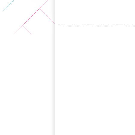
5+VIP
有獎競猜
客戶端下載
微博