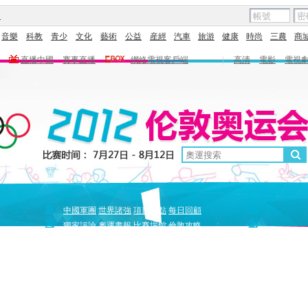
圖
音樂
科教
青少
文化
藝術
公益
産經
汽車
旅游
健康
時尚
三農
商
直播中國
賽事直播
網絡電視客戶端
|
高清
電影
電視
新
原
中國軍團
世界諸強
項目盤點
每日回顧
聞
創
獨家評論
奧運畫報
比賽場館
倫敦攻略
獨家策劃
中國驕傲
巔峰
5+北京奧運夜
全景奧運