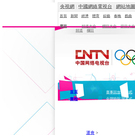
央視網
|
中國網絡電視台
|
網站地
首頁
新聞
經濟
體育
綜藝
春晚
戲曲
電視
頻道大全
欄目大全
節目大全
頻道
欄目
首頁
視
賽事回放
開幕式
頻
賽程
金牌時刻
閉幕式
運會
>