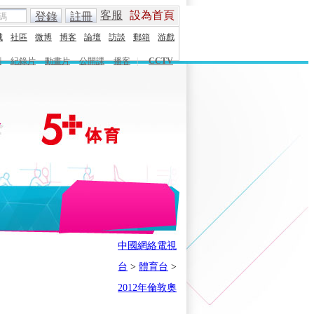
客服
設為首頁
登錄
註冊
城
社區
微博
博客
論壇
訪談
郵箱
游戲
劇
紀錄片
動畫片
公開課
播客
|
CCTV
English
Español
Français
中國網絡電視
時刻
體育之星
5+奧運下午茶
台
>
體育台
>
會
奧運風雲會
我在現場
歷史
2012年倫敦奧