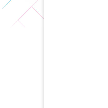
5+VIP
有獎競猜
客戶端下載
微博