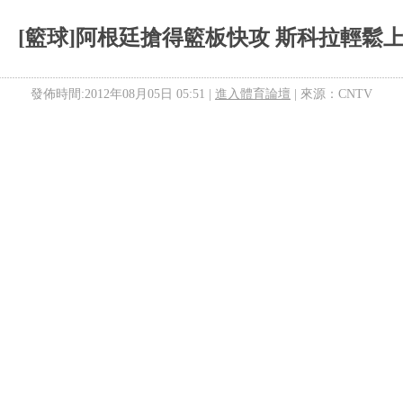
[籃球]阿根廷搶得籃板快攻 斯科拉輕鬆
發佈時間:2012年08月05日 05:51 |
進入體育論壇
| 來源：CNTV