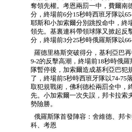
奪領先權。考恩兩罰一中，費爾南德
分，終場前6分15秒時西班牙隊以65
耶斯和小加索爾分別跳投命中，終場前
領先。基裏連科帶領球隊又掀起反擊
分，終場前3分25秒時俄羅斯隊以66
羅德里格斯突破得分，基利亞巴再
9-2的反擊高潮，終場前18秒時俄羅
隊暫停後，加索爾造成基利亞巴犯
了，終場前5秒時西班牙隊以74-7
取犯規戰術，佛利德松兩罰全中，終場
先。小加索爾一次失誤，邦卡拉索
勢險勝。
俄羅斯隊首發陣容：舍維德、邦卡
科、考恩