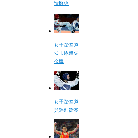
造歷史
女子跆拳道
侯玉琢錯失
金牌
女子跆拳道
吳靜鈺衛冕