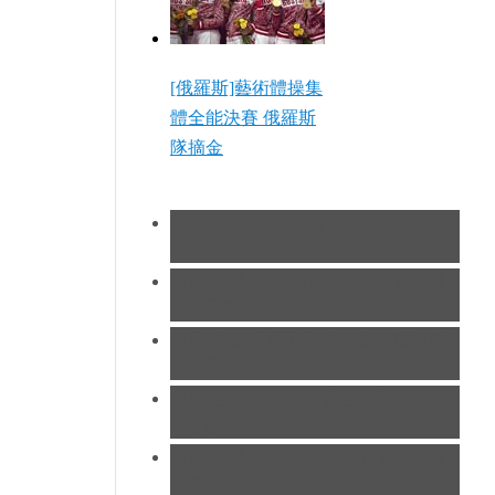
[俄羅斯]藝術體操集
體全能決賽 俄羅斯
隊摘金
[現代五項]女子現代五項 阿薩道斯
凱特奪冠
[拳擊]男子91公斤以上級 約書亞奪
得冠軍
[手球]奧運男子手球決賽 法國隊蟬
聯冠軍
[田徑]男子馬拉松 基普羅蒂奇成功
奪冠
[摔跤]男子自由式96公斤 美國瓦爾
內摘金