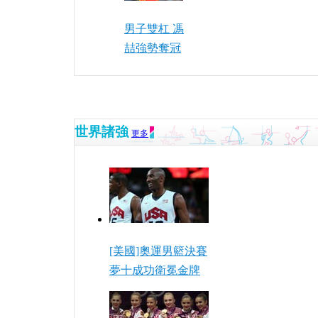
男子雙杠 馮
喆強勢奪冠
世界諸強
更多
[美國]奧運男籃決賽
夢十成功衛冕金牌