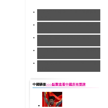
[現代五項]發揮出色 曹忠榮摘銀創
造歷史
[跳水]男子10米跳台決賽
中國隊遺
憾摘銀
[跆拳道]劉哮波收穫銅牌 賽後向女
友求婚
[田徑]切陽什姐20公里競走遺憾摘得
銅牌
[田徑]奧運男子五十公里競走 中國
隊摘銅
中國驕傲
>>>點擊查看中國所有獎牌