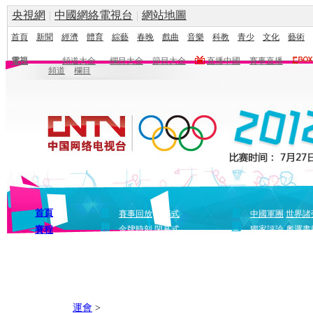
央視網
|
中國網絡電視台
|
網站地圖
首頁
新聞
經濟
體育
綜藝
春晚
戲曲
音樂
科教
青少
文化
藝術
電視
頻道大全
欄目大全
節目大全
直播中國
賽事直播
頻道
欄目
首頁
視
新
賽事回放
開幕式
中國軍團
世界諸
頻
聞
賽程
金牌時刻
閉幕式
獨家評論
奧運畫
運會
>