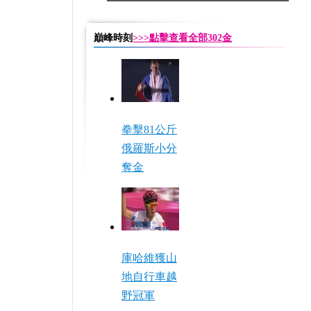
巔峰時刻
>>>點擊查看全部302金
拳擊81公斤
俄羅斯小分
奪金
庫哈維獲山
地自行車越
野冠軍