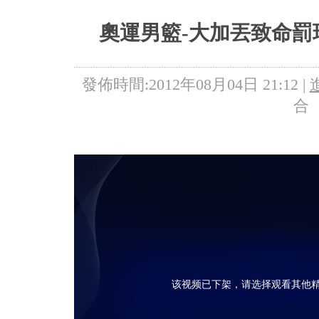
5+VIP
有獎競猜
客戶端下載
微博
奧運男籃-大加丟致命罰
發佈時間:2012年08月04日 21:12 |
合
该视频已下架，请选择观看其他