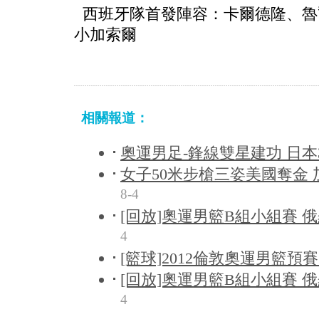
西班牙隊首發陣容：卡爾德隆、魯
小加索爾
相關報道：
奧運男足-鋒線雙星建功 日本
女子50米步槍三姿美國奪金
8-4
[回放]奧運男籃B組小組賽 俄
4
[籃球]2012倫敦奧運男籃預
[回放]奧運男籃B組小組賽 俄
4