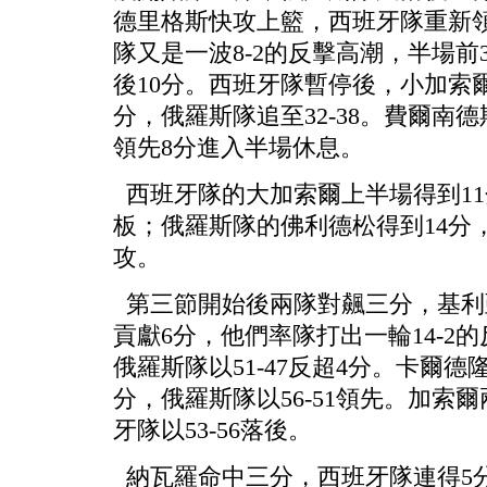
德里格斯快攻上籃，西班牙隊重新領
隊又是一波8-2的反擊高潮，半場前3
後10分。西班牙隊暫停後，小加索
分，俄羅斯隊追至32-38。費爾南德
領先8分進入半場休息。
西班牙隊的大加索爾上半場得到11
板；俄羅斯隊的佛利德松得到14分
攻。
第三節開始後兩隊對飆三分，基利
貢獻6分，他們率隊打出一輪14-2
俄羅斯隊以51-47反超4分。卡爾
分，俄羅斯隊以56-51領先。加索
牙隊以53-56落後。
納瓦羅命中三分，西班牙隊連得5分開