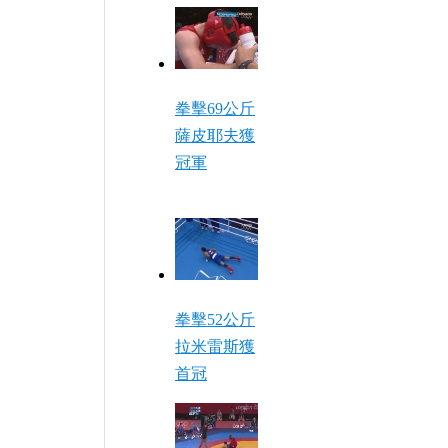
拳擊69公斤
薩皮耶夫獲
冠軍
拳擊52公斤
拉米雷斯獲
首冠