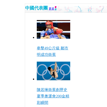
中國代表團
更多
拳擊49公斤級 鄒市
明成功衛冕
陳若琳衛冕創歷史
夏季奧運會200金精
彩瞬間