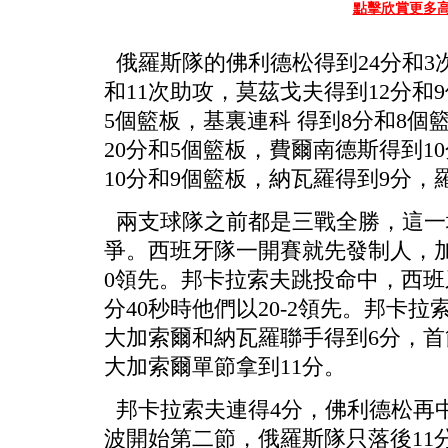
點擊欣賞更多
俄羅斯隊的佛利德松得到24分和3
和11次助攻，莫茲戈夫得到12分和
5個籃板，基裏連科 得到8分和8
20分和5個籃板，費爾南德斯得到1
10分和9個籃板，納瓦羅得到9分，
兩支球隊之前都是三戰全勝，這一
爭。西班牙隊一開賽就先發制人，加
0領先。邦卡拉索夫跳投命中，西班
分40秒時他們以20-2領先。邦卡
大加索爾和納瓦羅聯手得到6分，首節
大加索爾單節拿到11分。
邦卡拉索夫連得4分，佛利德松再中
波開始第二節，俄羅斯隊只落後11