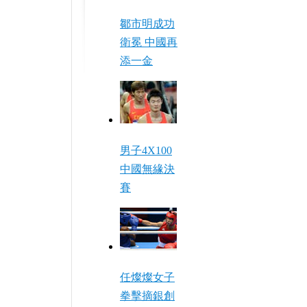
鄒市明成功
衛冕 中國再
添一金
男子4X100
中國無緣決
賽
任燦燦女子
拳擊摘銀創