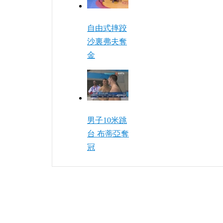
自由式摔跤
沙裏弗夫奪
金
男子10米跳
台 布蒂亞奪
冠